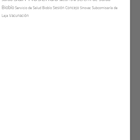
Biobío
Sesión Concejo
Servicio de Salud Biobío
Sinovac
Subcomisaría de
Vacunación
Laja