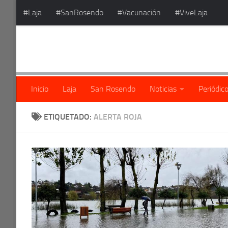
#Laja
#SanRosendo
#Vacunación
#ViveLaja
Saltar al contenido
Inicio
Laja
San Rosendo
Noticias
Periódic
ETIQUETADO:
ALERTA ROJA