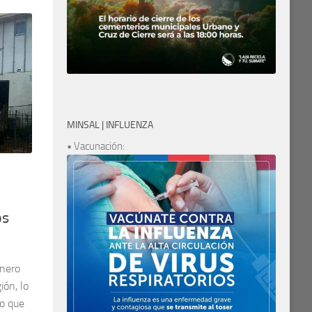
MINSAL | INFLUENZA
• Vacunación:
os
enero
ión, lo
lo que