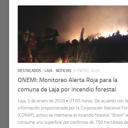
DESTACADOS
/
LAJA
/
NOTICIAS
5 ENERO, 2020
ONEMI: Monitoreo Alerta Roja para la
comuna de Laja por incendio forestal
Laja, 5 de enero de 2020 • 01:05 horas; De acuerdo con l
información proporcionada por la Corporación Nacional For
(CONAF), activo se mantiene el incendio forestal “Brasil” e
consume una superficie por confirmar de 750 hectáreas d