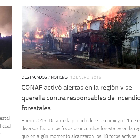
DESTACADOS
/
NOTICIAS
12 ENERO, 2015
CONAF activó alertas en la región y se
querella contra responsables de incendi
forestales
a
estal
Enero 2015; Durante la jornada de este domingo 11 de 
l cual
diversos fueron los focos de incendios forestales en la reg
e
que en algún momento alcanzaron los 18 focos activos, 