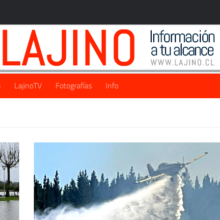
o
LajinoTV
Fotografías
Info