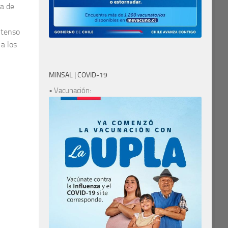
ia de
ntenso
a los
MINSAL | COVID-19
• Vacunación: