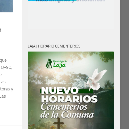
n
LAJA | HORARIO CEMENTERIOS
 que
a Q-90,
e
tas
tores y
 Las