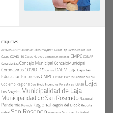
ETIQUETAS
Activos
Acumulados
adultos mayores
Carabineros de Chile
Alcalde Laja
CMPC
Casos COVID-19
Casos Nuevos
CONAF
Cesfam San Rosendo
Concejo Municipal
ConcejoMunicipal
Concejales Laja
COVID-19
Coronavirus
DAEM Laja
Deportes
Cultura
Educación
Empresas CMPC
Fiestas Patrias
Gobierno de Chile
Laja
Gobierno Regional
Incendios Forestales
Gore Biobío
JUNAEB
Municipalidad de Laja
Los Ángeles
Municipalidad de San Rosendo
Nacional
Regional
Pandemia
Región del Biobío
Reporte
Provincia
San Rosendo
Seremi de Salud
salud
sector rural