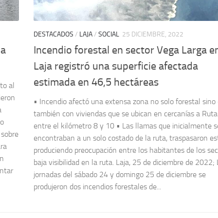
DESTACADOS
/
LAJA
/
SOCIAL
25 DICIEMBRE, 2022
na
Incendio forestal en sector Vega Larga e
Laja registró una superficie afectada
estimada en 46,5 hectáreas
to al
ieron
• Incendio afectó una extensa zona no solo forestal sino
a
también con viviendas que se ubican en cercanías a Rut
to
entre el kilómetro 8 y 10 • Las llamas que inicialmente s
 sobre
encontraban a un solo costado de la ruta, traspasaron es
ara
produciendo preocupación entre los habitantes de los sec
un
baja visibilidad en la ruta. Laja, 25 de diciembre de 2022;
ntar
jornadas del sábado 24 y domingo 25 de diciembre se
produjeron dos incendios forestales de...