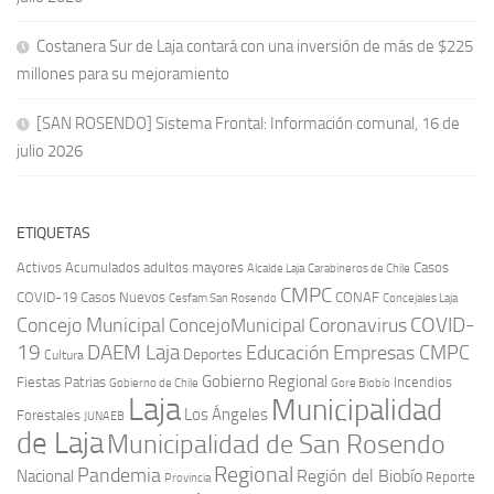
Costanera Sur de Laja contará con una inversión de más de $225
millones para su mejoramiento
[SAN ROSENDO] Sistema Frontal: Información comunal, 16 de
julio 2026
ETIQUETAS
Activos
Acumulados
adultos mayores
Casos
Carabineros de Chile
Alcalde Laja
CMPC
COVID-19
Casos Nuevos
CONAF
Cesfam San Rosendo
Concejales Laja
COVID-
Concejo Municipal
Coronavirus
ConcejoMunicipal
19
DAEM Laja
Educación
Empresas CMPC
Deportes
Cultura
Gobierno Regional
Fiestas Patrias
Incendios
Gobierno de Chile
Gore Biobío
Laja
Municipalidad
Los Ángeles
Forestales
JUNAEB
de Laja
Municipalidad de San Rosendo
Regional
Pandemia
Región del Biobío
Nacional
Reporte
Provincia