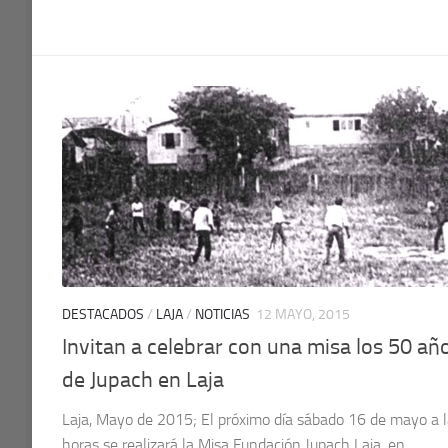
DESTACADOS
/
LAJA
/
NOTICIAS
12 MAYO, 2015
Invitan a celebrar con una misa los 50 añ
de Jupach en Laja
Laja, Mayo de 2015; El próximo día sábado 16 de mayo a 
horas se realizará la Misa Fundación Jupach Laja, en