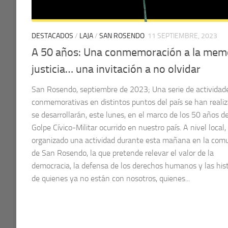
DESTACADOS
/
LAJA
/
SAN ROSENDO
11 SEPTIEMBRE, 2023
A 50 años: Una conmemoración a la memo
justicia… una invitación a no olvidar
San Rosendo, septiembre de 2023; Una serie de actividad
conmemorativas en distintos puntos del país se han reali
se desarrollarán, este lunes, en el marco de los 50 años de
Golpe Cívico-Militar ocurrido en nuestro país. A nivel local,
organizado una actividad durante esta mañana en la com
de San Rosendo, la que pretende relevar el valor de la
democracia, la defensa de los derechos humanos y las hist
de quienes ya no están con nosotros, quienes...