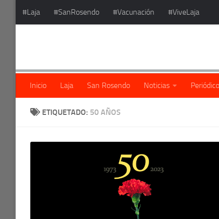
#Laja
#SanRosendo
#Vacunación
#ViveLaja
Saltar al contenido
Inicio
Laja
San Rosendo
Noticias
Periódic
ETIQUETADO:
50 AÑOS