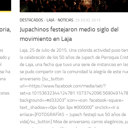
DESTACADOS
/
LAJA
/
NOTICIAS
25 JULIO, 2015
ria,
Jupachinos festejaron medio siglo del
movimiento en Laja
es
Laja, 25 de Julio de 2015; Una colorida actividad puso te
zado y
la celebración de los 50 años de Jupach de Parroquia Cri
l
de Laja, una fecha que tuvo una serie de instancias en la
 se ha
se pudo compartir con la comunidad la alegría de este n
una
aniversario. [su_button
url=»https://www.facebook.com/media/set/?
orias
set=a.10153632344124781.1073742096.5690491478
background=»#d33203″ icon=»icon: facebook-square»
text_shadow=»0px 0px 3px #000000″ onclick=»Ir a
enlace»]FOTOGRAFÍAS – Jupach festejó sus 50 años de
vida[/su_button] Misa de aniversario, carros alegóricos, j