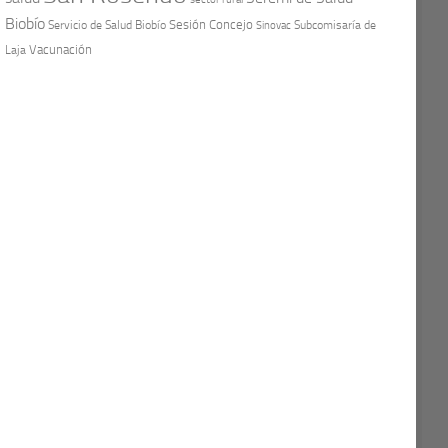
Biobío
Sesión Concejo
Servicio de Salud Biobío
Sinovac
Subcomisaría de
Vacunación
Laja