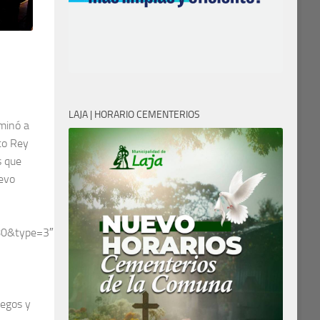
LAJA | HORARIO CEMENTERIOS
rminó a
sto Rey
s que
uevo
0&type=3″
uegos y