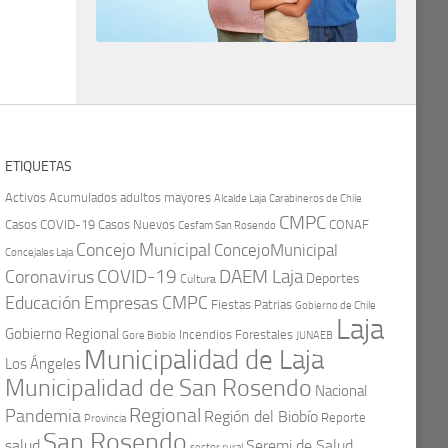
ETIQUETAS
Activos
Acumulados
adultos mayores
Carabineros de Chile
Alcalde Laja
CMPC
Casos COVID-19
Casos Nuevos
CONAF
Cesfam San Rosendo
Concejo Municipal
ConcejoMunicipal
Concejales Laja
COVID-19
Coronavirus
DAEM Laja
Deportes
Cultura
Educación
Empresas CMPC
Fiestas Patrias
Gobierno de Chile
Laja
Gobierno Regional
Incendios Forestales
Gore Biobío
JUNAEB
Municipalidad de Laja
Los Ángeles
Municipalidad de San Rosendo
Nacional
Regional
Pandemia
Región del Biobío
Reporte
Provincia
San Rosendo
Seremi de Salud
salud
sector rural