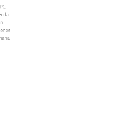
PC,
en la
un
óvenes
emana