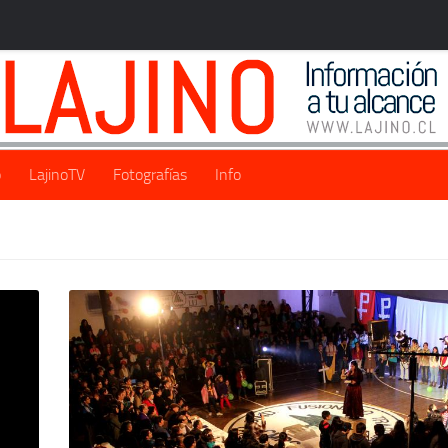
o
LajinoTV
Fotografías
Info