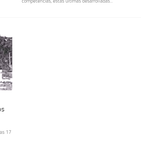
competencias, estas últimas desarrolladas...
os
las 17