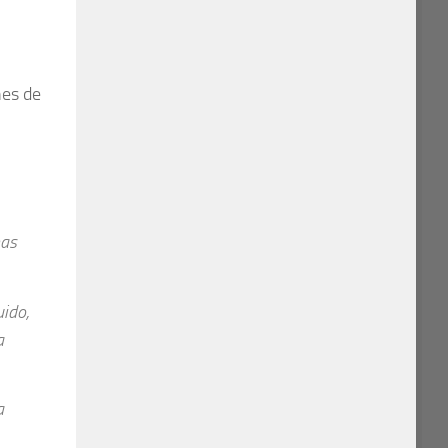
nes de
mas
uido,
a
a