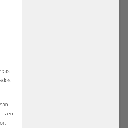
ambas
tados
rsan
tos en
or.