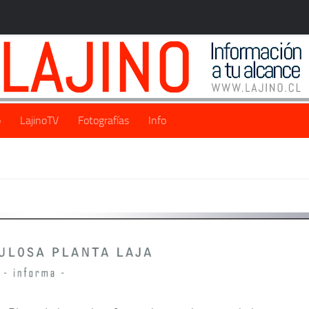
o
LajinoTV
Fotografías
Info