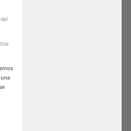
 del
star
vemos
 una
se