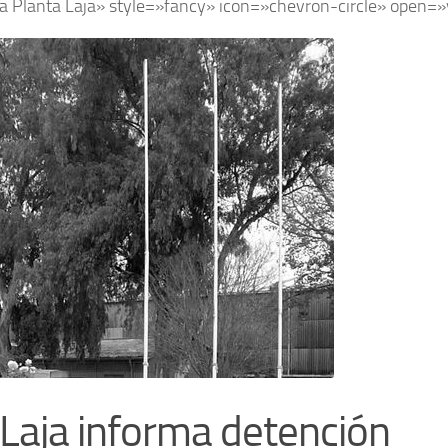
sa Planta Laja» style=»fancy» icon=»chevron-circle» open=
aja informa detención