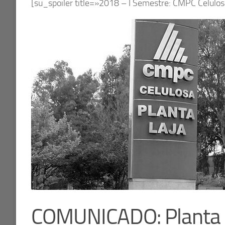
[su_spoiler title=»2018 – I Semestre: CMPC Celulo
COMUNICADO: Planta L