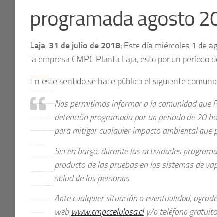
programada agosto 2
Laja, 31 de julio de 2018
; Este día miércoles 1 de 
la empresa CMPC Planta Laja, esto por un período d
LOS ÁNGELES SE TRANSFORMA EN LA CAPITAL FORESTAL DE CMPC
En este sentido se hace público el siguiente comuni
Por su parte el alcalde de Los Ángeles, Esteban Krause, “
para Los Ángeles es importante una
Nos permitimos informar a la comunidad que Pla
inversión tan relevante en el sentido de la infraestructura, pero también en la capacidad profesional
detención programada por un periodo de 20 hor
que se instalará en estas oficinas. Capital humano que esperamos que no solo aporte al
para mitigar cualquier impacto ambiental que p
desarrollo de la empresa, sino que puedan abrirse a la comunidad, colaborar en acciones va a
permitir que Los Ángeles pueda crecer un poco más
” señaló.
Sin embargo, durante las actividades programad
El desarrollo de la empresa en la provincia ha sido permanente, agrega el edil, en asociación se
producto de las pruebas en los sistemas de vap
han desarrollado importantes iniciativas, como el Museo Artequin que ha sido una de las inversiones
salud de las personas.
más importantes de la empresa en la zona. Valora el generar lazos distintos, más allá de la coyuntura
Ante cualquier situación o eventualidad, agrad
de hechos que todos conocemos, creemos que tendrán la capacidad de superar esos hechos y
web
www.cmpccelulosa.cl
y/o teléfono gratuit
continuar generando desarrollo para nuestra comuna.