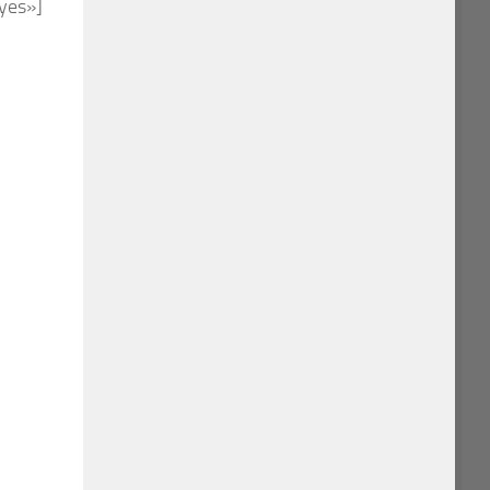
»yes»]