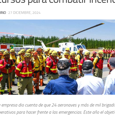
JINO
·
27 DICIEMBRE, 2024
 empresa dio cuenta de que 24 aeronaves y más de mil brigadi
erativos para hacer frente a las emergencias. Este año el objeti