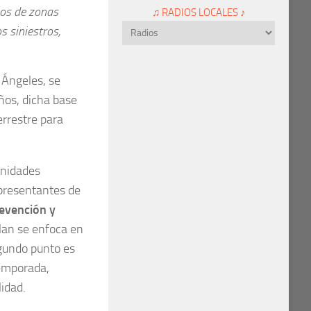
nos de zonas
♫ RADIOS LOCALES ♪
s siniestros,
 Ángeles, se
años, dicha base
errestre para
unidades
epresentantes de
evención y
lan se enfoca en
egundo punto es
temporada,
lidad.