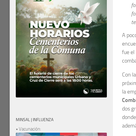
fo
fo
te
A poc
encue
fue el
comba
Con la
próxim
la emp
Comba
dos gr
donde 
MINSAL | INFLUENZA
además
• Vacunación: