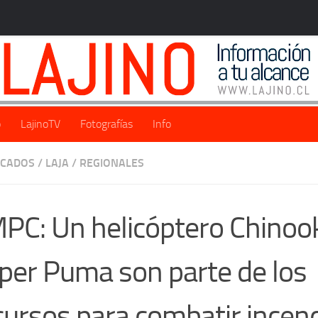
o
LajinoTV
Fotografías
Info
ACADOS
/
LAJA
/
REGIONALES
PC: Un helicóptero Chinoo
per Puma son parte de los
cursos para combatir incen