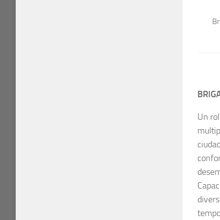
Br
BRIG
Un rol
multip
ciudad
confor
desemp
Capac
divers
tempo