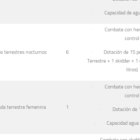
· Capacidad de ag
· Combate con herr
control
· Dotación de 15 per
s terrestres nocturnos
6
Terrestre + 1 skidder + 
litros)
· Combate con herr
control
ada terrestre femenina
1
· Dotación de 1
· Capacidad agua de
· Combate con skidder