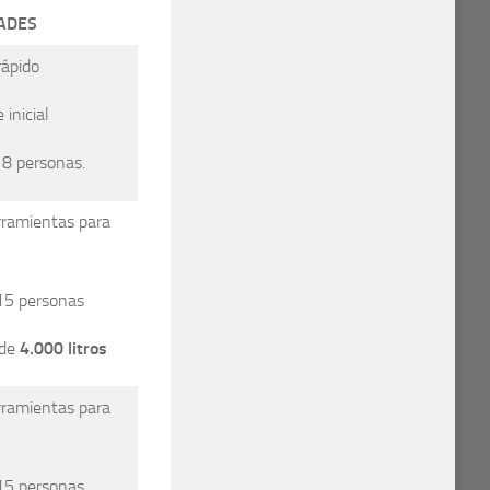
ADES
ápido
nicial
 personas.
amientas para
5 personas
 de
4.000 litros
amientas para
5 personas