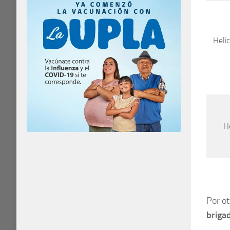
Heli
H
Por ot
brigad