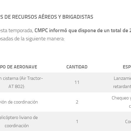
AS DE RECURSOS AÉREOS Y BRIGADISTAS
esta temporada,
CMPC informó que dispone de un total de 
sadas de la siguiente manera:
IPO DE AERONAVE
CANTIDAD
ESP
 cisterna (Air Tractor-
Lanzamie
11
AT 802):
retardant
Chequeo y
ión de coordinación
2
licóptero liviano de
1
Co
coordinación