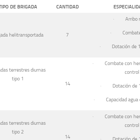
TIPO DE BRIGADA
CANTIDAD
ESPECIALID
· Arribo r
· Combate i
gada helitransportada
7
· Dotación de 18
· Combate con herr
adas terrestres diurnas
control
tipo 1
14
· Dotación de 1
· Capacidad agua
· Combate con herr
adas terrestres diurnas
control
tipo 2
14
· Dotación de 1