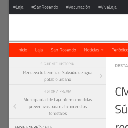
#Laja
#SanRosendo
#Vacunación
#ViveLaja
Saltar al contenido
Inicio
Laja
San Rosendo
Noticias
Periódic
SIGUIENTE HISTORIA
DEST
Renueva tu beneficio: Subsidio de agua
potable urbano
CM
HISTORIA PREVIA
Municipalidad de Laja informa medidas
Sú
preventivas para evitar incendios
forestales
re
ENGIE ENERGÍA CHILE