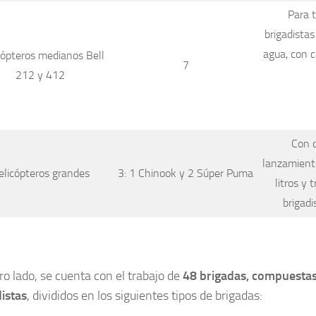
Para 
brigadista
agua, con 
cópteros medianos Bell
7
212 y 412
Con 
lanzamient
elicópteros grandes
3: 1 Chinook y 2 Súper Puma
litros y 
brigadi
ro lado, se cuenta con el trabajo de
48 brigadas, compuesta
istas
, divididos en los siguientes tipos de brigadas: