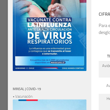
CIFR
Para 
desglo
T
Avión
Av
MINSAL | COVID-19
• Vacunación:
He