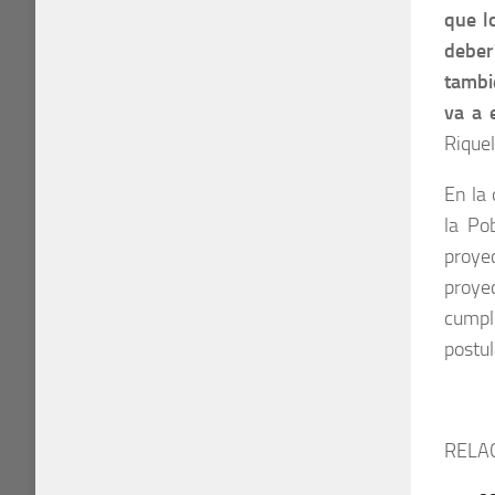
que l
deber
tambi
va a 
Rique
En la
la Po
proye
proye
cumpl
postul
RELA