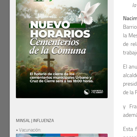
la
Nacim
Barrio
la Mes
de re
trabaj
El anu
alcal
presid
de la 
y Fra
además
MINSAL | INFLUENZA
Esta 
• Vacunación: