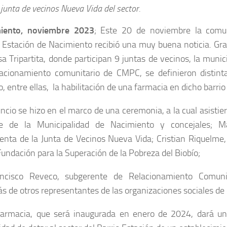
 junta de vecinos Nueva Vida del sector.
iento, noviembre 2023
; Este 20 de noviembre la comun
 Estación de Nacimiento recibió una muy buena noticia. Grac
a Tripartita, donde participan 9 juntas de vecinos, la munic
lacionamiento comunitario de CMPC, se definieron distinta
o, entre ellas, la habilitación de una farmacia en dicho barri
ncio se hizo en el marco de una ceremonia, a la cual asistie
de de la Municipalidad de Nacimiento y concejales; Ma
enta de la Junta de Vecinos Nueva Vida; Cristian Riquelme, 
Fundación para la Superación de la Pobreza del Biobío;
ncisco Reveco, subgerente de Relacionamiento Comun
 de otros representantes de las organizaciones sociales de 
farmacia, que será inaugurada en enero de 2024, dará un