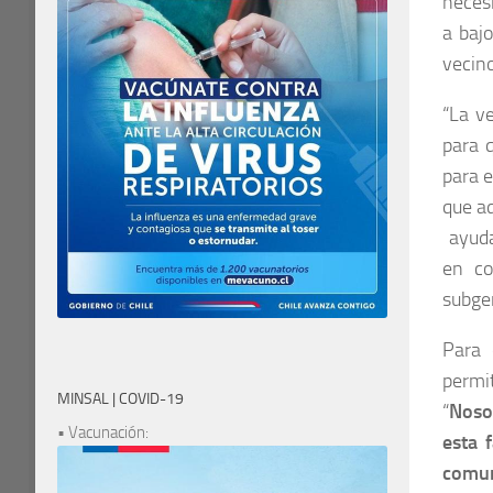
necesi
a baj
vecino
“La v
para 
para e
que a
ayuda
en co
subge
Para 
permi
MINSAL | COVID-19
“
Noso
• Vacunación:
esta 
comun