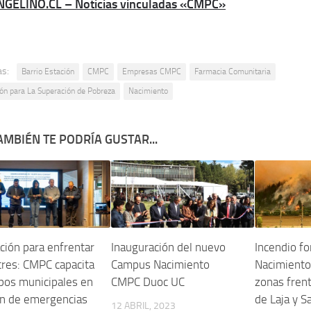
NGELINO.CL – Noticias vinculadas «CMPC»
as:
Barrio Estación
CMPC
Empresas CMPC
Farmacia Comunitaria
ón para La Superación de Pobreza
Nacimiento
AMBIÉN TE PODRÍA GUSTAR...
ión para enfrentar
Inauguración del nuevo
Incendio fo
res: CMPC capacita
Campus Nacimiento
Nacimiento
pos municipales en
CMPC Duoc UC
zonas fren
ón de emergencias
de Laja y 
12 ABRIL, 2023