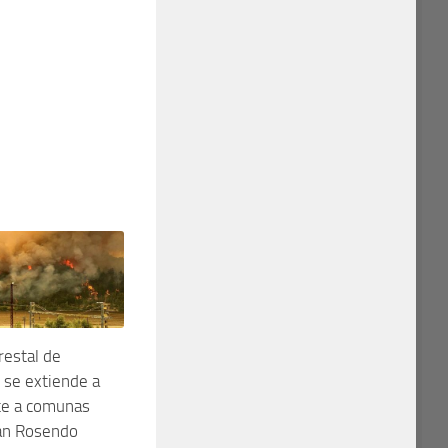
restal de
 se extiende a
te a comunas
San Rosendo