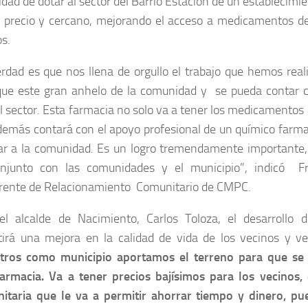
dad de dotar al sector del Barrio Estación de un establecimi
o precio y cercano, mejorando el acceso a medicamentos de
s.
erdad es que nos llena de orgullo el trabajo que hemos rea
que este gran anhelo de la comunidad y se pueda contar 
l sector. Esta farmacia no solo va a tener los medicamentos 
demás contará con el apoyo profesional de un químico farma
r a la comunidad. Es un logro tremendamente importante, f
njunto con las comunidades y el municipio”, indicó Fr
rente de Relacionamiento Comunitario de CMPC.
el alcalde de Nacimiento, Carlos Toloza, el desarrollo 
tirá una mejora en la calidad de vida de los vecinos y ve
tros como municipio aportamos el terreno para que se p
farmacia. Va a tener precios bajísimos para los vecinos,
itaria que le va a permitir ahorrar tiempo y dinero, pu