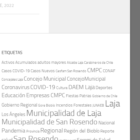
E, 2022
ETIQUETAS
Activos
Acumulados
adultos mayores
Carabineros de Chile
Alcalde Laja
CMPC
Casos COVID-19
Casos Nuevos
CONAF
Cesfam San Rosendo
Concejo Municipal
ConcejoMunicipal
Concejales Laja
COVID-19
Coronavirus
DAEM Laja
Deportes
Cultura
Educación
Empresas CMPC
Fiestas Patrias
Gobierno de Chile
Laja
Gobierno Regional
Incendios Forestales
Gore Biobío
JUNAEB
Municipalidad de Laja
Los Ángeles
Municipalidad de San Rosendo
Nacional
Regional
Pandemia
Región del Biobío
Reporte
Provincia
San Rosendo
Seremi de Salud
salud