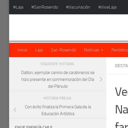
#Laja
#SanRosendo
#Vacunación
#ViveLaja
Saltar al contenido
Inicio
Laja
San Rosendo
Noticias
Periódic
SIGUIENTE HISTORIA
DEST
Dalton, ejemplar canino de carabineros se
hizo presente en conmemoración del Día
del Párvulo
Ve
HISTORIA PREVIA
Na
Con éxito finaliza la Primera Gala de la
Educación Artística
fa
ENGIE ENERGÍA CHILE