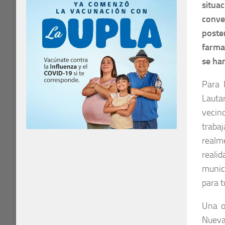
situa
conv
poste
farmac
se ha
Para 
Lauta
vecin
traba
realm
reali
munic
para t
Una o
Nueva 