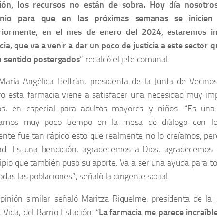
ción, los recursos no están de sobra. Hoy día nosotro
enio para que en las próximas semanas se inicien 
riormente, en el mes de enero del 2024, estaremos i
ia, que va a venir a dar un poco de justicia a este sector
n sentido postergados
” recalcó el jefe comunal.
María Angélica Beltrán, presidenta de la Junta de Vecinos
ro esta farmacia viene a satisfacer una necesidad muy imp
os, en especial para adultos mayores y niños. “Es una 
jamos muy poco tiempo en la mesa de diálogo con lo
ente fue tan rápido esto que realmente no lo creíamos, per
dad. Es una bendición, agradecemos a Dios, agradecemos 
ipio que también puso su aporte. Va a ser una ayuda para t
odas las poblaciones”, señaló la dirigente social.
pinión similar señaló Maritza Riquelme, presidenta de la 
Vida, del Barrio Estación. “
La farmacia me parece increíble