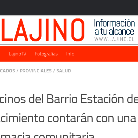
o
LajinoTV
Fotografías
Info
ACADOS
/
PROVINCIALES
/
SALUD
cinos del Barrio Estación d
cimiento contarán con una
rmacia comunitaria