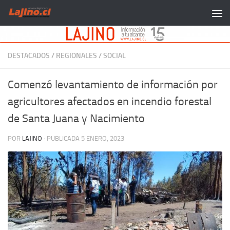
Saltar al contenido
DESTACADOS
/
REGIONALES
/
SOCIAL
Comenzó levantamiento de información por
agricultores afectados en incendio forestal
de Santa Juana y Nacimiento
POR
LAJINO
· PUBLICADA
5 ENERO, 2023