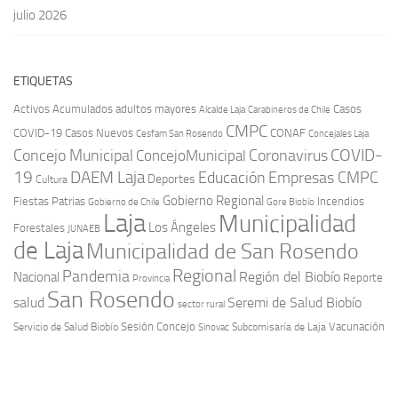
julio 2026
ETIQUETAS
Activos
Acumulados
adultos mayores
Casos
Carabineros de Chile
Alcalde Laja
CMPC
COVID-19
Casos Nuevos
CONAF
Cesfam San Rosendo
Concejales Laja
COVID-
Concejo Municipal
Coronavirus
ConcejoMunicipal
19
DAEM Laja
Educación
Empresas CMPC
Deportes
Cultura
Gobierno Regional
Fiestas Patrias
Incendios
Gobierno de Chile
Gore Biobío
Laja
Municipalidad
Los Ángeles
Forestales
JUNAEB
de Laja
Municipalidad de San Rosendo
Regional
Pandemia
Región del Biobío
Nacional
Reporte
Provincia
San Rosendo
Seremi de Salud Biobío
salud
sector rural
Sesión Concejo
Vacunación
Servicio de Salud Biobío
Sinovac
Subcomisaría de Laja