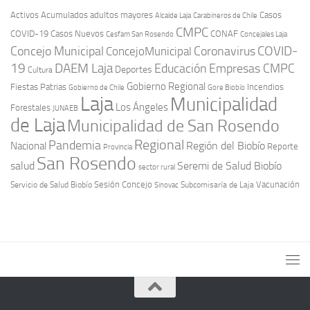
Activos
Acumulados
adultos mayores
Casos
Carabineros de Chile
Alcalde Laja
CMPC
COVID-19
Casos Nuevos
CONAF
Cesfam San Rosendo
Concejales Laja
COVID-
Concejo Municipal
Coronavirus
ConcejoMunicipal
19
DAEM Laja
Educación
Empresas CMPC
Deportes
Cultura
Gobierno Regional
Fiestas Patrias
Incendios
Gobierno de Chile
Gore Biobío
Laja
Municipalidad
Los Ángeles
Forestales
JUNAEB
de Laja
Municipalidad de San Rosendo
Regional
Pandemia
Región del Biobío
Nacional
Reporte
Provincia
San Rosendo
Seremi de Salud Biobío
salud
sector rural
Sesión Concejo
Vacunación
Servicio de Salud Biobío
Sinovac
Subcomisaría de Laja