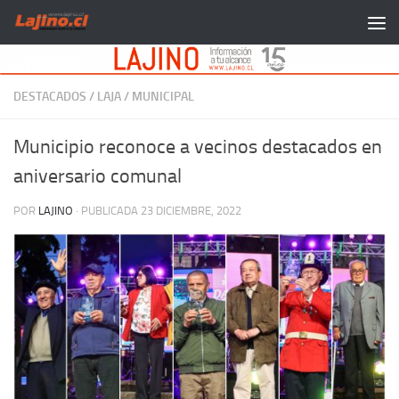
Saltar al contenido
DESTACADOS
/
LAJA
/
MUNICIPAL
Municipio reconoce a vecinos destacados en
aniversario comunal
POR
LAJINO
· PUBLICADA
23 DICIEMBRE, 2022