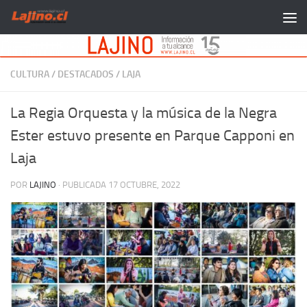
Saltar al contenido
CULTURA
/
DESTACADOS
/
LAJA
La Regia Orquesta y la música de la Negra
Ester estuvo presente en Parque Capponi en
Laja
POR
LAJINO
· PUBLICADA
17 OCTUBRE, 2022