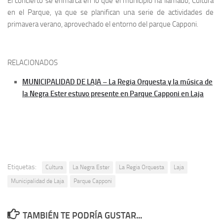
El concierto se enmarca en lo que el municipio ha llamado, Cultura
en el Parque, ya que se planifican una serie de actividades de
primavera verano, aprovechado el entorno del parque Capponi.
RELACIONADOS
MUNICIPALIDAD DE LAJA – La Regia Orquesta y la música de
la Negra Ester estuvo presente en Parque Capponi en Laja
Etiquetas:
Cultura
La Negra Ester
La Regia Orquesta
Laja
Municipalidad de Laja
Parque Capponi
TAMBIÉN TE PODRÍA GUSTAR...