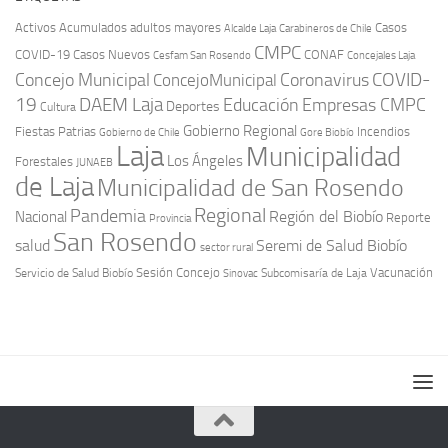
Activos
Acumulados
adultos mayores
Casos
Carabineros de Chile
Alcalde Laja
CMPC
COVID-19
Casos Nuevos
CONAF
Cesfam San Rosendo
Concejales Laja
COVID-
Concejo Municipal
Coronavirus
ConcejoMunicipal
19
DAEM Laja
Educación
Empresas CMPC
Deportes
Cultura
Gobierno Regional
Fiestas Patrias
Incendios
Gobierno de Chile
Gore Biobío
Laja
Municipalidad
Los Ángeles
Forestales
JUNAEB
de Laja
Municipalidad de San Rosendo
Regional
Pandemia
Región del Biobío
Nacional
Reporte
Provincia
San Rosendo
Seremi de Salud Biobío
salud
sector rural
Sesión Concejo
Vacunación
Servicio de Salud Biobío
Sinovac
Subcomisaría de Laja