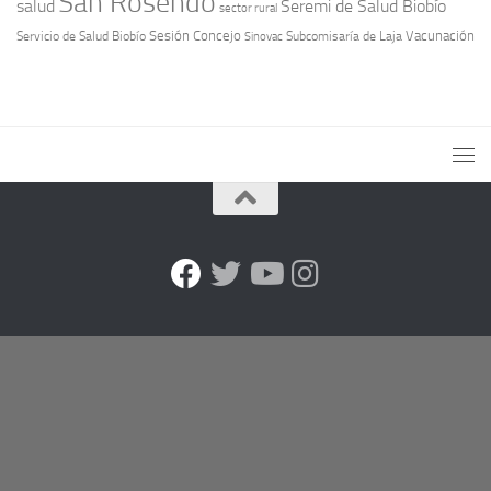
San Rosendo
Seremi de Salud Biobío
salud
sector rural
Sesión Concejo
Vacunación
Servicio de Salud Biobío
Sinovac
Subcomisaría de Laja