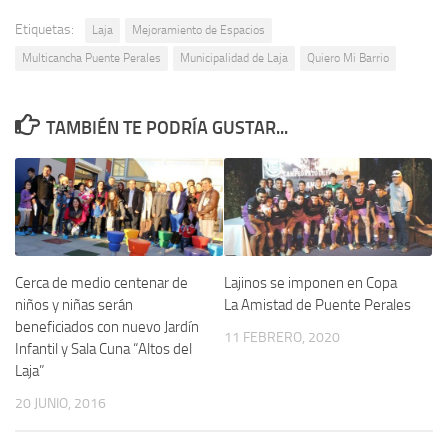
Etiquetas:
Laja
Mejoramiento de Espacios
Multicancha Puente Perales
Municipalidad de Laja
Quiero Mi Barrio
TAMBIÉN TE PODRÍA GUSTAR...
Cerca de medio centenar de
Lajinos se imponen en Copa
niños y niñas serán
La Amistad de Puente Perales
beneficiados con nuevo Jardín
11 FEBRERO, 2020
Infantil y Sala Cuna “Altos del
Laja”
20 JUNIO, 2016