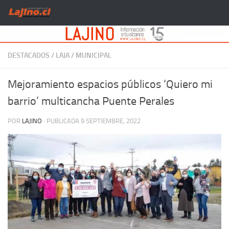
Saltar al contenido
DESTACADOS
/
LAJA
/
MUNICIPAL
Mejoramiento espacios públicos ‘Quiero mi
barrio’ multicancha Puente Perales
POR
LAJINO
· PUBLICADA
9 SEPTIEMBRE, 2022