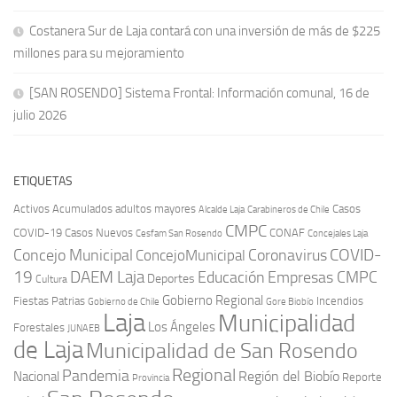
Costanera Sur de Laja contará con una inversión de más de $225
millones para su mejoramiento
[SAN ROSENDO] Sistema Frontal: Información comunal, 16 de
julio 2026
ETIQUETAS
Activos
Acumulados
adultos mayores
Casos
Carabineros de Chile
Alcalde Laja
CMPC
COVID-19
Casos Nuevos
CONAF
Cesfam San Rosendo
Concejales Laja
COVID-
Concejo Municipal
Coronavirus
ConcejoMunicipal
19
DAEM Laja
Educación
Empresas CMPC
Deportes
Cultura
Gobierno Regional
Fiestas Patrias
Incendios
Gobierno de Chile
Gore Biobío
Laja
Municipalidad
Los Ángeles
Forestales
JUNAEB
de Laja
Municipalidad de San Rosendo
Regional
Pandemia
Región del Biobío
Nacional
Reporte
Provincia