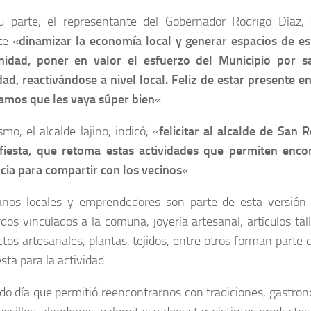
u parte, el representante del Gobernador Rodrigo Díaz,
te «
dinamizar la economía local y generar espacios de es
idad, poner en valor el esfuerzo del Municipio por sa
dad, reactivándose a nivel local. Feliz de estar presente en
amos que les vaya súper bien
«.
mo, el alcalde lajino, indicó, «
felicitar al alcalde de San
 fiesta, que retoma estas actividades que permiten enc
ncia para compartir con los vecinos
«.
anos locales y emprendedores son parte de esta versión
dos vinculados a la comuna, joyería artesanal, artículos ta
tos artesanales, plantas, tejidos, entre otros forman parte d
sta para la actividad.
do día que permitió reencontrarnos con tradiciones, gastron