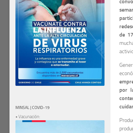
convo
seman
parti
redes
de 17
mucha
activi
Gener
econó
empre
por l
conten
cuida
MINSAL | COVID-19
• Vacunación:
Produ
produc