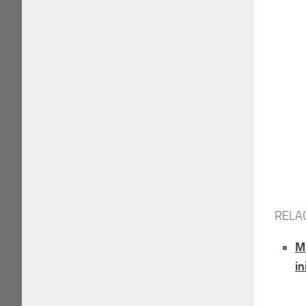
RELA
M
in