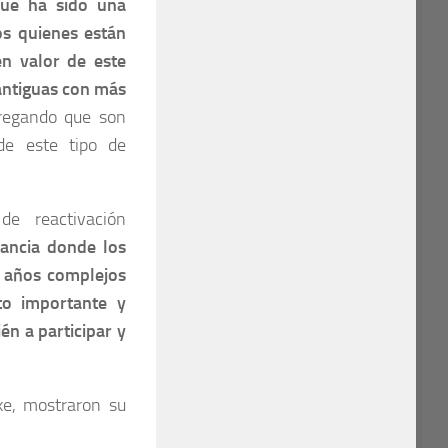
que ha sido una
os quienes están
en valor de este
antiguas con más
regando que son
de este tipo de
de reactivación
tancia donde los
 años complejos
to importante y
én a participar y
ke, mostraron su