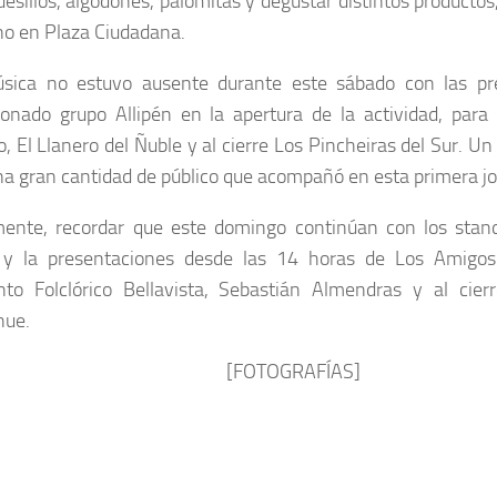
esillos, algodones, palomitas y degustar distintos productos
no en Plaza Ciudadana.
sica no estuvo ausente durante este sábado con las pr
onado grupo Allipén en la apertura de la actividad, para 
 El Llanero del Ñuble y al cierre Los Pincheiras del Sur. Un
na gran cantidad de público que acompañó en esta primera j
mente, recordar que este domingo continúan con los stand
 y la presentaciones desde las 14 horas de Los Amigos
nto Folclórico Bellavista, Sebastián Almendras y al cier
hue.
[FOTOGRAFÍAS]