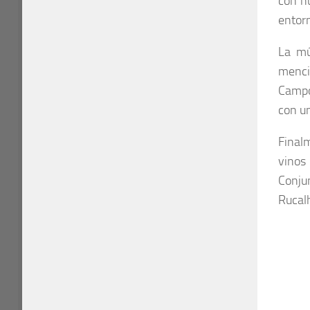
con hu
entor
La mú
menci
Campo,
con u
Final
vinos
Conju
Rucal