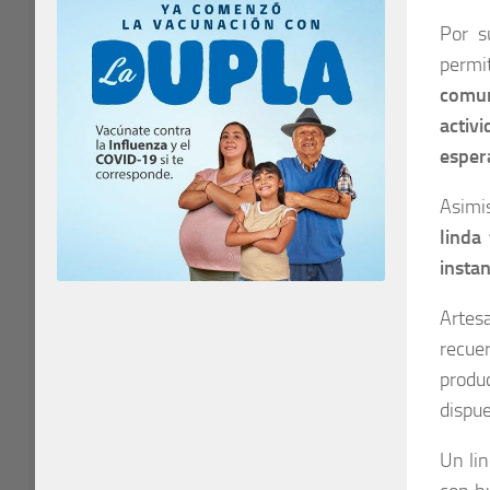
Por s
permi
comun
activi
esper
Asimis
linda
insta
Artes
recuer
produc
dispue
Un lin