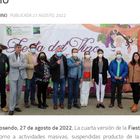
JINO
· PUBLICADA
27 AGOSTO, 2022
osendo, 27 de agosto de 2022
; La cuarta versión de la
Fiest
torno a actividades masivas, suspendidas producto de l