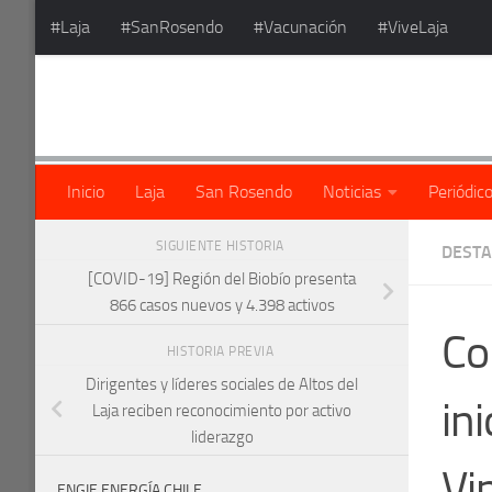
#Laja
#SanRosendo
#Vacunación
#ViveLaja
Saltar al contenido
Inicio
Laja
San Rosendo
Noticias
Periódic
SIGUIENTE HISTORIA
DEST
[COVID-19] Región del Biobío presenta
866 casos nuevos y 4.398 activos
Co
HISTORIA PREVIA
Dirigentes y líderes sociales de Altos del
in
Laja reciben reconocimiento por activo
liderazgo
Vi
ENGIE ENERGÍA CHILE