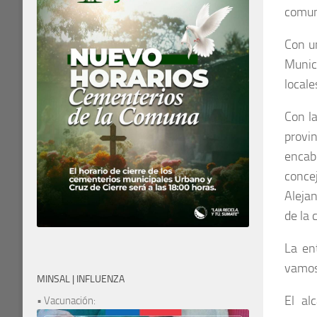
comun
Con un
Munic
locale
Con la
provi
encab
conce
Alejan
de la
La en
vamos 
MINSAL | INFLUENZA
El al
• Vacunación: