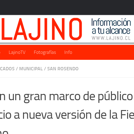
o
LajinoTV
Fotografías
Info
ACADOS
/
MUNICIPAL
/
SAN ROSENDO
n un gran marco de público 
icio a nueva versión de la Fi
no