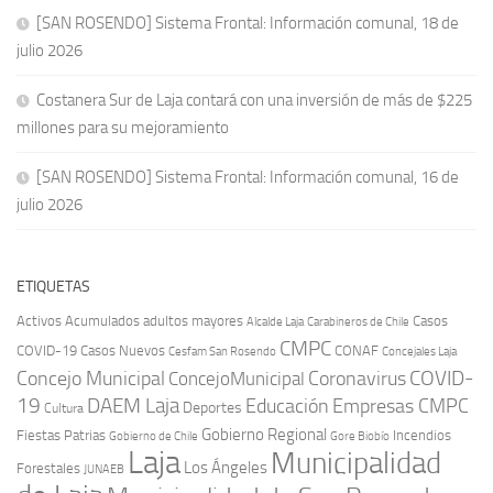
[SAN ROSENDO] Sistema Frontal: Información comunal, 18 de
julio 2026
Costanera Sur de Laja contará con una inversión de más de $225
millones para su mejoramiento
[SAN ROSENDO] Sistema Frontal: Información comunal, 16 de
julio 2026
ETIQUETAS
Activos
Acumulados
adultos mayores
Casos
Carabineros de Chile
Alcalde Laja
CMPC
COVID-19
Casos Nuevos
CONAF
Cesfam San Rosendo
Concejales Laja
COVID-
Concejo Municipal
Coronavirus
ConcejoMunicipal
19
DAEM Laja
Educación
Empresas CMPC
Deportes
Cultura
Gobierno Regional
Fiestas Patrias
Incendios
Gobierno de Chile
Gore Biobío
Laja
Municipalidad
Los Ángeles
Forestales
JUNAEB