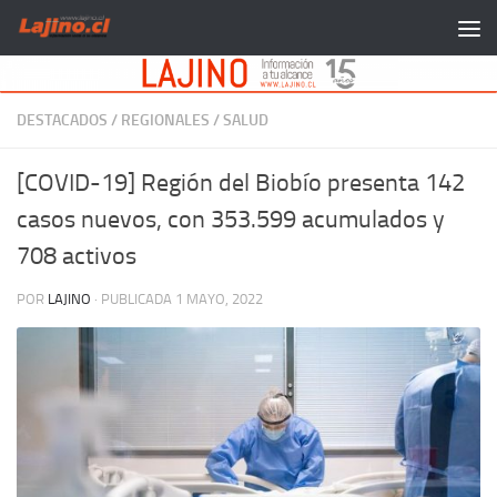
Saltar al contenido
DESTACADOS
/
REGIONALES
/
SALUD
[COVID-19] Región del Biobío presenta 142
casos nuevos, con 353.599 acumulados y
708 activos
POR
LAJINO
· PUBLICADA
1 MAYO, 2022