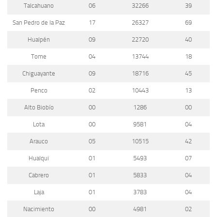
Talcahuano
06
32266
39
San Pedro de la Paz
17
26327
69
Hualpén
09
22720
40
Tome
04
13744
18
Chiguayante
09
18716
45
Penco
02
10443
13
Alto Biobío
00
1286
00
Lota
00
9581
04
Arauco
05
10515
42
Hualqui
01
5493
07
Cabrero
01
5833
04
Laja
01
3783
04
Nacimiento
00
4981
02