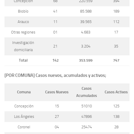
Concepción
68
220.559
394
Biobío
41
85.588
189
Arauco
11
39.565
112
Otras regiones
01
4.683
17
Investigación
21
3.204
35
domiciliaria
Total
142
353.599
747
[POR COMUNA] Casos nuevos, acumulados y activos;
Casos
Comuna
Casos Nuevos
Casos Activos
Acumulados
Concepción
15
51010
125
Los Ángeles
27
47896
138
Coronel
04
25474
28