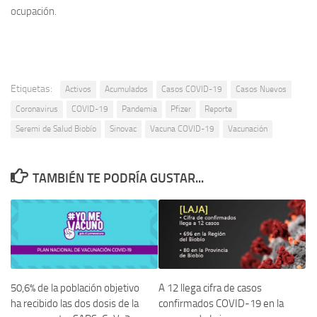
ocupación.
Etiquetas:
Activos
Acumulados
Casos COVID-19
Casos Nuevos
Coronavirus
COVID-19
Pandemia
Pfizer
Reporte
Seremi de Salud Biobío
Sinovac
Vacuna COVID-19
Vacunación
TAMBIÉN TE PODRÍA GUSTAR...
50,6% de la población objetivo
A 12 llega cifra de casos
ha recibido las dos dosis de la
confirmados COVID-19 en la