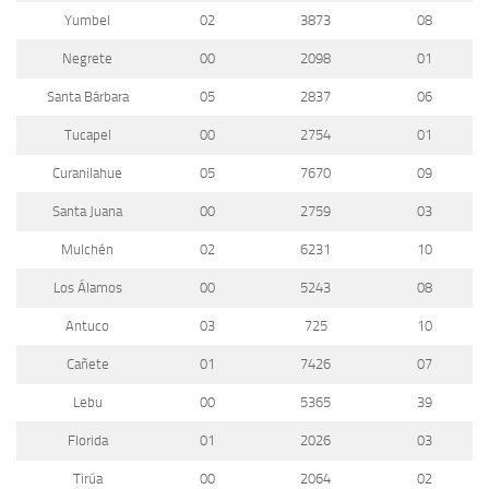
Yumbel
02
3873
08
Negrete
00
2098
01
Santa Bárbara
05
2837
06
Tucapel
00
2754
01
Curanilahue
05
7670
09
Santa Juana
00
2759
03
Mulchén
02
6231
10
Los Álamos
00
5243
08
Antuco
03
725
10
Cañete
01
7426
07
Lebu
00
5365
39
Florida
01
2026
03
Tirúa
00
2064
02