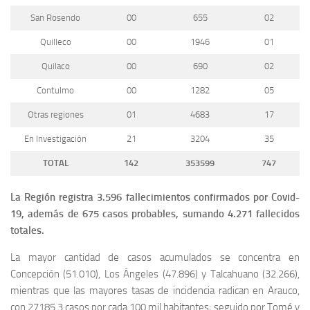
San Rosendo
00
655
02
Quilleco
00
1946
01
Quilaco
00
690
02
Contulmo
00
1282
05
Otras regiones
01
4683
17
En Investigación
21
3204
35
TOTAL
142
353599
747
La Región registra 3.596 fallecimientos confirmados por Covid-
19, además de 675 casos probables, sumando 4.271 fallecidos
totales.
La mayor cantidad de casos acumulados se concentra en
Concepción (51.010), Los Ángeles (47.896) y Talcahuano (32.266),
mientras que las mayores tasas de incidencia radican en Arauco,
con 27185,3 casos por cada 100 mil habitantes; seguido por Tomé y