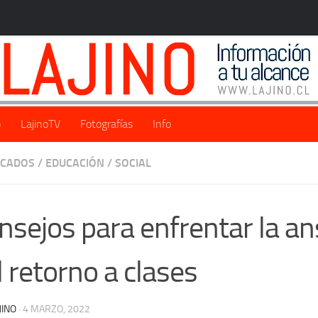
o
LajinoTV
Fotografías
Info
ACADOS
/
EDUCACIÓN
/
SOCIAL
nsejos para enfrentar la a
l retorno a clases
JINO
·
4 MARZO, 2022