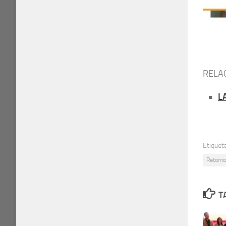
RELA
L
Etiquet
Retorno
T