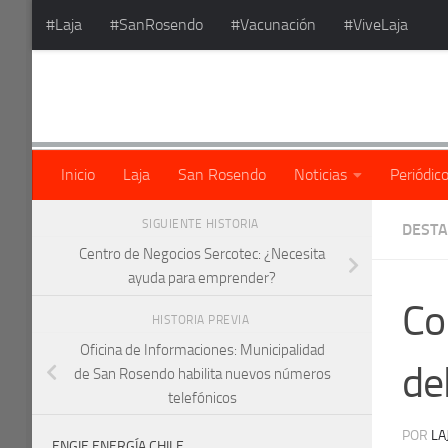
#Laja
#SanRosendo
#Vacunación
#ViveLaja
Saltar al contenido
Inicio
Laja
San Rosendo
Noticias
Periódic
SIGUIENTE HISTORIA
DEST
Centro de Negocios Sercotec: ¿Necesita
ayuda para emprender?
Co
HISTORIA PREVIA
Oficina de Informaciones: Municipalidad
de
de San Rosendo habilita nuevos números
telefónicos
POR
LA
ENGIE ENERGÍA CHILE