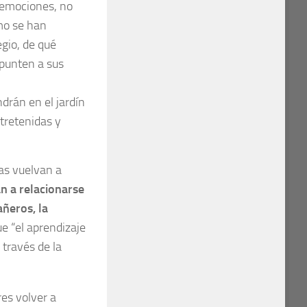
 emociones, no
ómo se han
egio, de qué
punten a sus
drán en el jardín
tretenidas y
ñas vuelvan a
n a relacionarse
añeros, la
ue “el aprendizaje
 través de la
res volver a