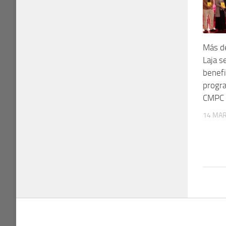
Más d
Laja s
benefi
progr
CMPC
14 MAR