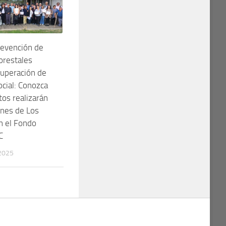
revención de
orestales
cuperación de
cial: Conozca
os realizarán
ones de Los
n el Fondo
C
2025