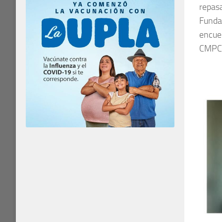
repasa
Funda
encue
CMPC,