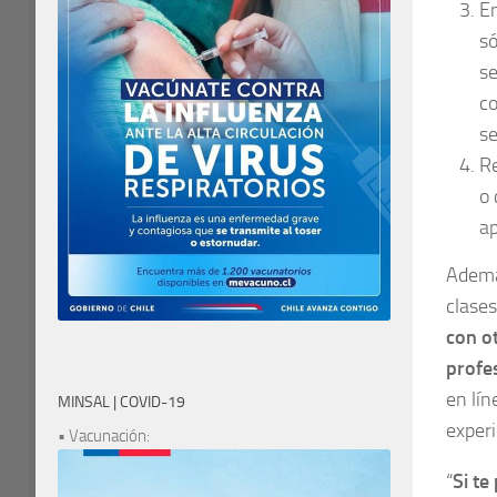
En
só
se
co
se
Re
o 
ap
Además
clases
con o
profe
en lín
MINSAL | COVID-19
experi
• Vacunación:
“
Si te