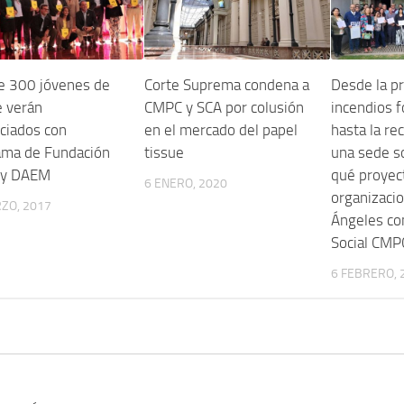
e 300 jóvenes de
Corte Suprema condena a
Desde la p
e verán
CMPC y SCA por colusión
incendios f
ciados con
en el mercado del papel
hasta la re
ama de Fundación
tissue
una sede so
 y DAEM
qué proyect
6 ENERO, 2020
organizaci
ZO, 2017
Ángeles co
Social CMP
6 FEBRERO, 