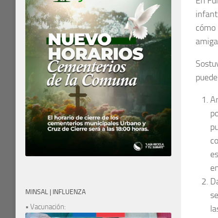
En Fu
infant
cómo 
amiga
Sostu
puede
An
po
pu
co
es
en
Da
MINSAL | INFLUENZA
se
• Vacunación:
la