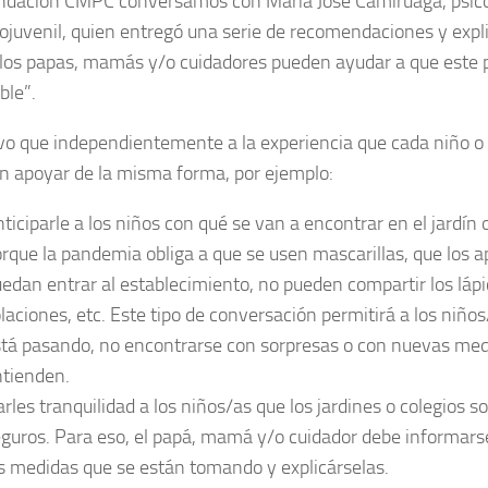
ndación CMPC conversamos con María José Camiruaga, psic
ojuvenil, quien entregó una serie de recomendaciones y expl
los papas, mamás y/o cuidadores pueden ayudar a que este 
ble”.
vo que independientemente a la experiencia que cada niño o
n apoyar de la misma forma, por ejemplo:
ticiparle a los niños con qué se van a encontrar en el jardín 
rque la pandemia obliga a que se usen mascarillas, que los 
edan entrar al establecimiento, no pueden compartir los lápic
laciones, etc. Este tipo de conversación permitirá a los niño
tá pasando, no encontrarse con sorpresas o con nuevas med
tienden.
rles tranquilidad a los niños/as que los jardines o colegios s
guros. Para eso, el papá, mamá y/o cuidador debe informars
s medidas que se están tomando y explicárselas.