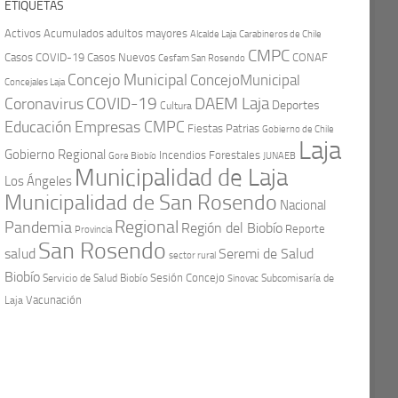
ETIQUETAS
Activos
Acumulados
adultos mayores
Carabineros de Chile
Alcalde Laja
CMPC
Casos COVID-19
Casos Nuevos
CONAF
Cesfam San Rosendo
Concejo Municipal
ConcejoMunicipal
Concejales Laja
COVID-19
Coronavirus
DAEM Laja
Deportes
Cultura
Educación
Empresas CMPC
Fiestas Patrias
Gobierno de Chile
Laja
Gobierno Regional
Incendios Forestales
Gore Biobío
JUNAEB
Municipalidad de Laja
Los Ángeles
Municipalidad de San Rosendo
Nacional
Regional
Pandemia
Región del Biobío
Reporte
Provincia
San Rosendo
Seremi de Salud
salud
sector rural
Biobío
Sesión Concejo
Servicio de Salud Biobío
Sinovac
Subcomisaría de
Vacunación
Laja