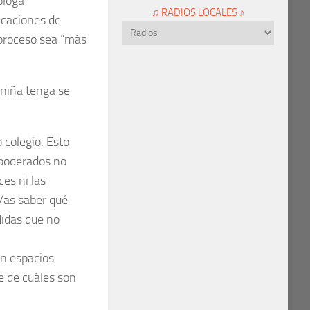
óloga
♫ RADIOS LOCALES ♪
icaciones de
proceso sea “más
 niña tenga se
o colegio. Esto
apoderados no
es ni las
s/as saber qué
idas que no
on espacios
e de cuáles son