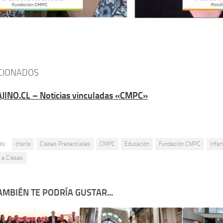
CIONADOS
AJINO.CL – Noticias vinculadas «CMPC»
as:
charla
Clases Presenciales
CMPC
Educación
Fundación CMPC
Infan
 a Clases
AMBIÉN TE PODRÍA GUSTAR...