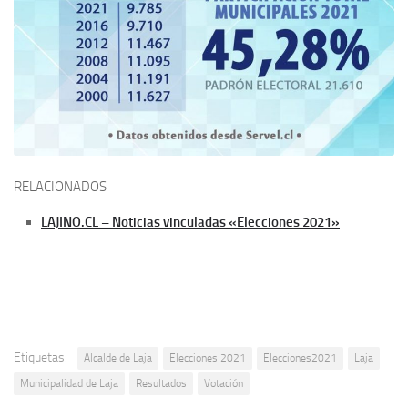
RELACIONADOS
LAJINO.CL – Noticias vinculadas «Elecciones 2021»
Etiquetas:
Alcalde de Laja
Elecciones 2021
Elecciones2021
Laja
Municipalidad de Laja
Resultados
Votación