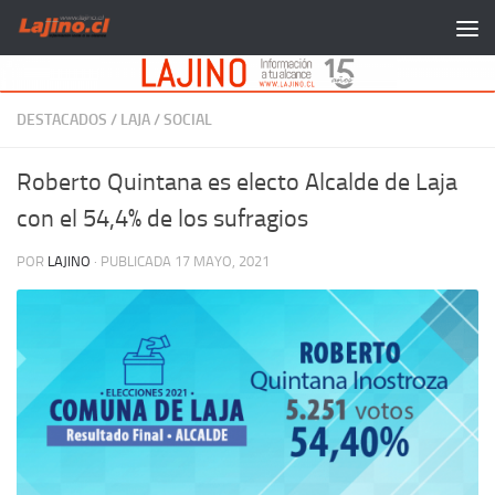
Saltar al contenido
DESTACADOS
/
LAJA
/
SOCIAL
Roberto Quintana es electo Alcalde de Laja
con el 54,4% de los sufragios
POR
LAJINO
· PUBLICADA
17 MAYO, 2021