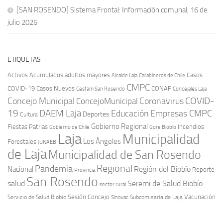
[SAN ROSENDO] Sistema Frontal: Información comunal, 16 de
julio 2026
ETIQUETAS
Activos
Acumulados
adultos mayores
Casos
Carabineros de Chile
Alcalde Laja
CMPC
COVID-19
Casos Nuevos
CONAF
Cesfam San Rosendo
Concejales Laja
COVID-
Concejo Municipal
Coronavirus
ConcejoMunicipal
19
DAEM Laja
Educación
Empresas CMPC
Deportes
Cultura
Gobierno Regional
Fiestas Patrias
Incendios
Gobierno de Chile
Gore Biobío
Laja
Municipalidad
Los Ángeles
Forestales
JUNAEB
de Laja
Municipalidad de San Rosendo
Regional
Pandemia
Región del Biobío
Nacional
Reporte
Provincia
San Rosendo
Seremi de Salud Biobío
salud
sector rural
Sesión Concejo
Vacunación
Servicio de Salud Biobío
Sinovac
Subcomisaría de Laja