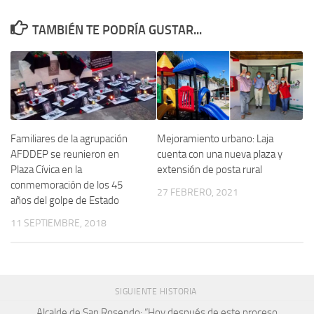
TAMBIÉN TE PODRÍA GUSTAR...
Familiares de la agrupación
Mejoramiento urbano: Laja
AFDDEP se reunieron en
cuenta con una nueva plaza y
Plaza Cívica en la
extensión de posta rural
conmemoración de los 45
27 FEBRERO, 2021
años del golpe de Estado
11 SEPTIEMBRE, 2018
SIGUIENTE HISTORIA
Alcalde de San Rosendo: “Hoy después de este proceso