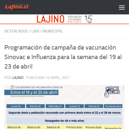
Saltar al contenido
DESTACADOS
/
LAJA
/
MUNICIPAL
Programación de campaña de vacunación
Sinovac e Influenza para la semana del 19 al
23 de abril
POR
LAJINO
· PUBLICADA
16 ABRIL, 2021