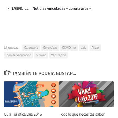
LAJINO.CL – Noticias vinculadas «Coronavirus»
Etiquetas:
Calendario
CoronaVac
COVID-19
Laja
Pfizer
Plan de Vacunación
Sinovac
Vacunación
TAMBIÉN TE PODRÍA GUSTAR...
Guía Turística Laja 2015
Todo lo que necesitas saber