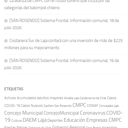
La alianza de CMPC con el fútbol sureño que cruza por las
categorías del balompié chileno
[SAN ROSENDO] Sistema Frontal: Información comunal, 18 de
julio 2026
Costanera Sur de Laja contará con una inversión de más de $225
millones para su mejoramiento
[SAN ROSENDO] Sistema Frontal: Información comunal, 16 de
julio 2026
ETIQUETAS
Activos
Acumulados
adultos mayores
Casos
Carabineros de Chile
Alcalde Laja
CMPC
COVID-19
Casos Nuevos
CONAF
Cesfam San Rosendo
Concejales Laja
COVID-
Concejo Municipal
Coronavirus
ConcejoMunicipal
19
DAEM Laja
Educación
Empresas CMPC
Deportes
Cultura
Gobierno Regional
Fiestas Patrias
Incendios
Gobierno de Chile
Gore Biobío