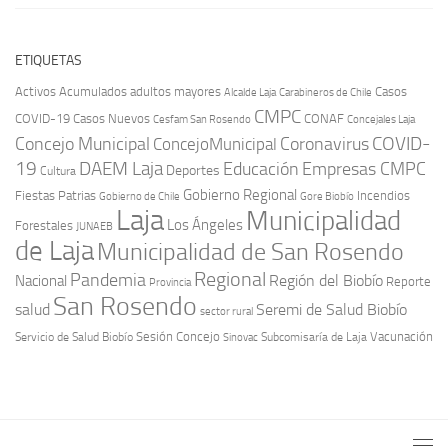
ETIQUETAS
Activos
Acumulados
adultos mayores
Casos
Carabineros de Chile
Alcalde Laja
CMPC
COVID-19
Casos Nuevos
CONAF
Cesfam San Rosendo
Concejales Laja
COVID-
Concejo Municipal
Coronavirus
ConcejoMunicipal
19
DAEM Laja
Educación
Empresas CMPC
Deportes
Cultura
Gobierno Regional
Fiestas Patrias
Incendios
Gobierno de Chile
Gore Biobío
Laja
Municipalidad
Los Ángeles
Forestales
JUNAEB
de Laja
Municipalidad de San Rosendo
Regional
Pandemia
Región del Biobío
Nacional
Reporte
Provincia
San Rosendo
Seremi de Salud Biobío
salud
sector rural
Sesión Concejo
Vacunación
Servicio de Salud Biobío
Sinovac
Subcomisaría de Laja