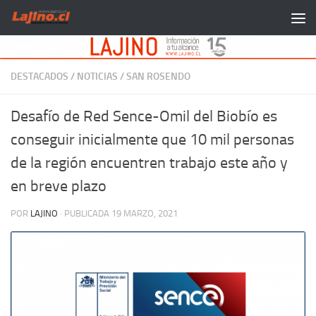
Saltar al contenido
DESTACADOS
/
NOTICIAS
/
SAN ROSENDO
Desafío de Red Sence-Omil del Biobío es
conseguir inicialmente que 10 mil personas
de la región encuentren trabajo este año y
en breve plazo
POR
LAJINO
· PUBLICADA
19 MARZO, 2021