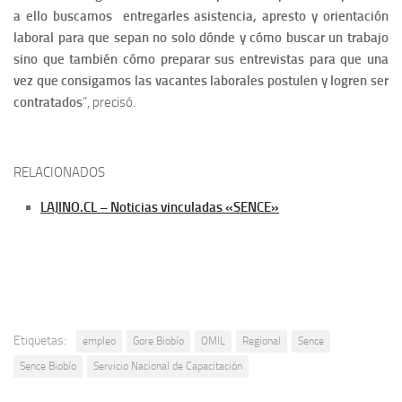
a ello buscamos entregarles asistencia, apresto y orientación
laboral para que sepan no solo dónde y cómo buscar un trabajo
sino que también cómo preparar sus entrevistas para que una
vez que consigamos las vacantes laborales postulen y logren ser
contratados
”, precisó.
RELACIONADOS
LAJINO.CL – Noticias vinculadas «SENCE»
Etiquetas:
empleo
Gore Biobío
OMIL
Regional
Sence
Sence Biobío
Servicio Nacional de Capacitación