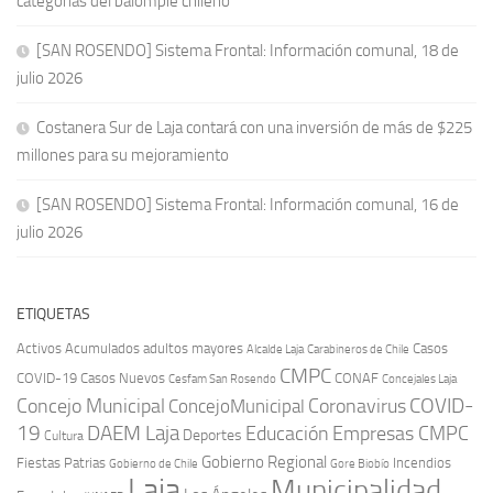
categorías del balompié chileno
[SAN ROSENDO] Sistema Frontal: Información comunal, 18 de
julio 2026
Costanera Sur de Laja contará con una inversión de más de $225
millones para su mejoramiento
[SAN ROSENDO] Sistema Frontal: Información comunal, 16 de
julio 2026
ETIQUETAS
Activos
Acumulados
adultos mayores
Casos
Carabineros de Chile
Alcalde Laja
CMPC
COVID-19
Casos Nuevos
CONAF
Cesfam San Rosendo
Concejales Laja
COVID-
Concejo Municipal
Coronavirus
ConcejoMunicipal
19
DAEM Laja
Educación
Empresas CMPC
Deportes
Cultura
Gobierno Regional
Fiestas Patrias
Incendios
Gobierno de Chile
Gore Biobío
Laja
Municipalidad