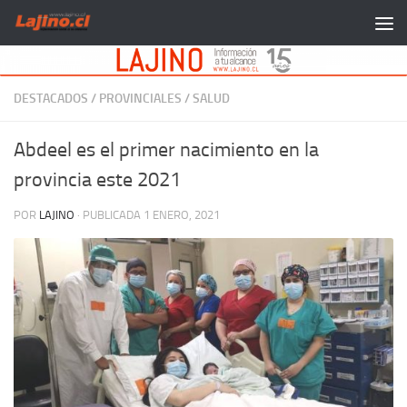
Saltar al contenido
DESTACADOS
/
PROVINCIALES
/
SALUD
Abdeel es el primer nacimiento en la
provincia este 2021
POR
LAJINO
· PUBLICADA
1 ENERO, 2021