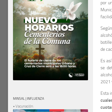
por un
Munic
facili
Según
alcoh
botill
de cad
Es así
se de
alcoho
2021 y
Esta i
MINSAL | INFLUENZA
cuale
• Vacunación:
cuota