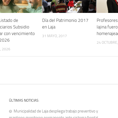
Listado de
Día del Patrimonio 2017
Profesores
ciarios Subsidio
en Laja
lajina fuer
ar con vencimiento
homenajead
31 MAYO, 2017
 2026
24 OCTUBRE,
, 2026
ÚLTIMAS NOTICIAS:
Municipalidad de Laja despliega trabajo preventivo y
mantiene monitoreo permanente ante sistema frontal