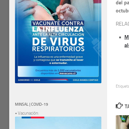
del p
octub
RELA
M
a
Etiquet
MINSAL | COVID-19
T
• Vacunación: