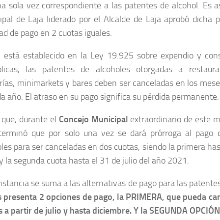
a sola vez correspondiente a las patentes de alcohol. Es a
ipal de Laja liderado por el Alcalde de Laja aprobó dicha 
dad de pago en 2 cuotas iguales.
 está establecido en la Ley 19.925 sobre expendio y co
ólicas, las patentes de alcoholes otorgadas a restauran
erías, minimarkets y bares deben ser canceladas en los meses
a año. El atraso en su pago significa su pérdida permanente.
 que, durante el
Concejo Municipal
extraordinario de este ma
terminó que por solo una vez se dará prórroga al pago 
les para ser canceladas en dos cuotas, siendo la primera has
 la segunda cuota hasta el 31 de julio del año 2021.
nstancia se suma a las alternativas de pago para las patente
s presenta 2 opciones de pago, la PRIMERA, que pueda can
s a partir de julio y hasta diciembre. Y la SEGUNDA OPCIÓN