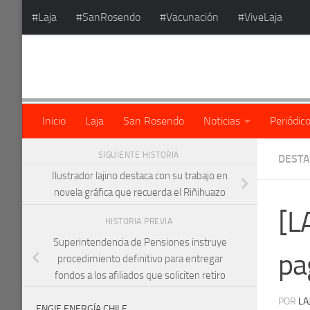
#Laja
#SanRosendo
#Vacunación
#ViveLaja
Saltar al contenido
Inicio
Laja
San Rosendo
Noticias
Periódic
SIGUIENTE HISTORIA
DEST
Ilustrador lajino destaca con su trabajo en
novela gráfica que recuerda el Riñihuazo
[L
HISTORIA PREVIA
Superintendencia de Pensiones instruye
pa
procedimiento definitivo para entregar
fondos a los afiliados que soliciten retiro
POR
LA
ENGIE ENERGÍA CHILE