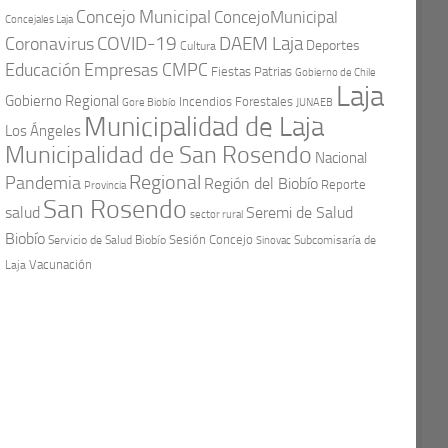
Concejo Municipal
ConcejoMunicipal
Concejales Laja
COVID-19
Coronavirus
DAEM Laja
Deportes
Cultura
Educación
Empresas CMPC
Fiestas Patrias
Gobierno de Chile
Laja
Gobierno Regional
Incendios Forestales
Gore Biobío
JUNAEB
Municipalidad de Laja
Los Ángeles
Municipalidad de San Rosendo
Nacional
Regional
Pandemia
Región del Biobío
Reporte
Provincia
San Rosendo
Seremi de Salud
salud
sector rural
Biobío
Sesión Concejo
Servicio de Salud Biobío
Sinovac
Subcomisaría de
Vacunación
Laja