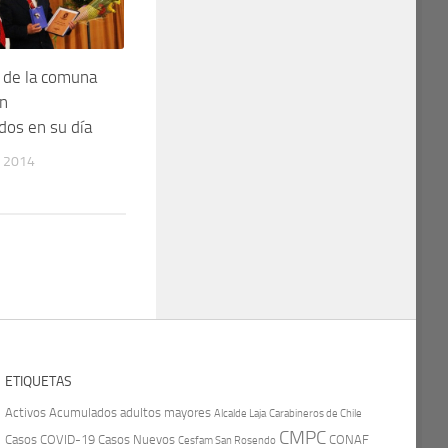
 de la comuna
on
os en su día
 2014
ETIQUETAS
Activos
Acumulados
adultos mayores
Carabineros de Chile
Alcalde Laja
CMPC
Casos COVID-19
Casos Nuevos
CONAF
Cesfam San Rosendo