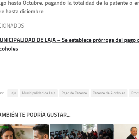
ago hasta Octubre, pagando la totalidad de la patente o e
re hasta diciembre
.
CIONADOS
UNICIPALIDAD DE LAJA – Se establece prórroga del pago d
lcoholes
as:
Laja
Municipalidad de Laja
Pago de Patente
Patente de Alcoholes
Pror
AMBIÉN TE PODRÍA GUSTAR...