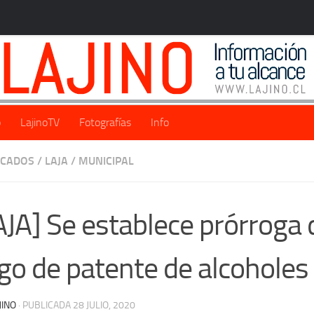
o
LajinoTV
Fotografías
Info
ACADOS
/
LAJA
/
MUNICIPAL
AJA] Se establece prórroga 
go de patente de alcoholes
JINO
· PUBLICADA
28 JULIO, 2020