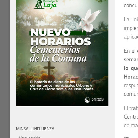
concur
La in
imple
aplica
En el 
semana
lo qu
Horac
respue
comun
El tra
Centr
de ma
MINSAL | INFLUENZA