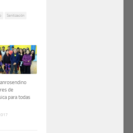
o
Sanitización
sanrosendino
eres de
ísica para todas
2017