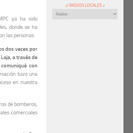
♫ RADIOS LOCALES ♪
CMPC ya ha sido
es, donde se ha
on las personas.
os dos veces por
Laja, a través de
me comuniqué con
ersación tuvo una
roceso en nuestra
arros de bomberos,
cales comerciales