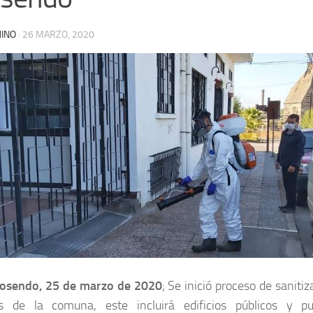
JINO
·
26 MARZO, 2020
osendo, 25 de marzo de 2020
; Se inició proceso de saniti
s de la comuna, este incluirá edificios públicos y 