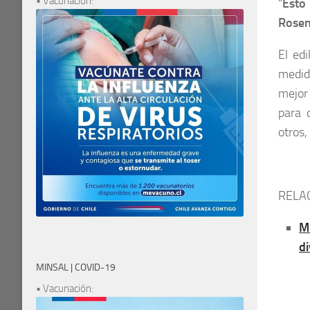
• Vacunación:
“
Esto
Rosen
El ed
medid
mejor 
para 
otros
RELA
M
d
MINSAL | COVID-19
• Vacunación: