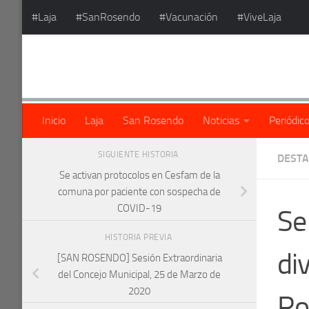
#Laja
#SanRosendo
#Vacunación
#ViveLaja
Saltar al contenido
Inicio
Laja
San Rosendo
Noticias
Periódic
SIGUIENTE HISTORIA
DEST
Se activan protocolos en Cesfam de la
comuna por paciente con sospecha de
COVID-19
Se
HISTORIA PREVIA
di
[SAN ROSENDO] Sesión Extraordinaria
del Concejo Municipal, 25 de Marzo de
2020
Ro