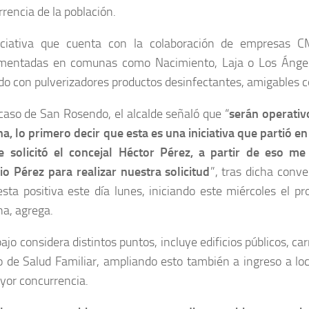
rencia de la población.
iciativa que cuenta con la colaboración de empresas 
mentadas en comunas como Nacimiento, Laja o Los Ángel
do con pulverizadores productos desinfectantes, amigables c
caso de San Rosendo, el alcalde señaló que “
serán operativ
, lo primero decir que esta es una iniciativa que partió en 
e solicitó el concejal Héctor Pérez, a partir de eso 
io Pérez para realizar nuestra solicitud
”, tras dicha conv
sta positiva este día lunes, iniciando este miércoles el p
a, agrega.
bajo considera distintos puntos, incluye edificios públicos, c
o de Salud Familiar, ampliando esto también a ingreso a lo
yor concurrencia.