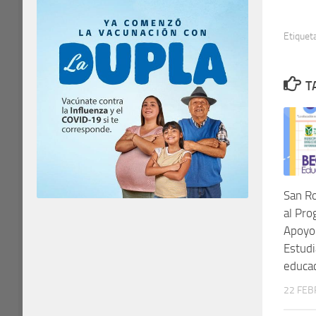
Etiquet
T
San Ro
al Pr
Apoyo
Estudi
educac
22 FEB