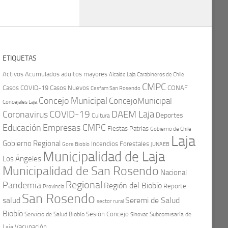
ETIQUETAS
Activos
Acumulados
adultos mayores
Carabineros de Chile
Alcalde Laja
CMPC
Casos COVID-19
Casos Nuevos
CONAF
Cesfam San Rosendo
Concejo Municipal
ConcejoMunicipal
Concejales Laja
COVID-19
Coronavirus
DAEM Laja
Deportes
Cultura
Educación
Empresas CMPC
Fiestas Patrias
Gobierno de Chile
Laja
Gobierno Regional
Incendios Forestales
Gore Biobío
JUNAEB
Municipalidad de Laja
Los Ángeles
Municipalidad de San Rosendo
Nacional
Regional
Pandemia
Región del Biobío
Reporte
Provincia
San Rosendo
Seremi de Salud
salud
sector rural
Biobío
Sesión Concejo
Servicio de Salud Biobío
Sinovac
Subcomisaría de
Vacunación
Laja