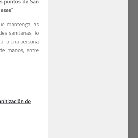
os puntos de San
meses
”.
 que mantenga las
es sanitarias, lo
nar a una persona
 de manos, entre
itización de