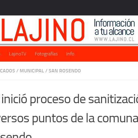
o
LajinoTV
Fotografías
Info
ACADOS
/
MUNICIPAL
/
SAN ROSENDO
 inició proceso de sanitizac
versos puntos de la comuna
sendo