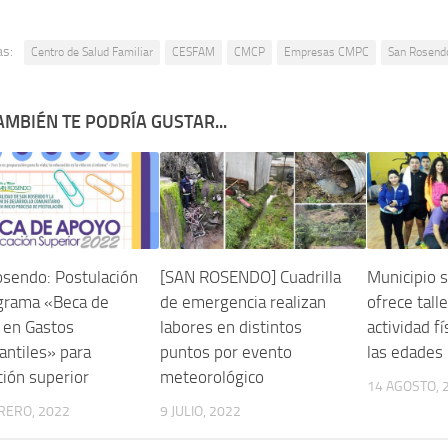
as:
Centro de Salud Familiar
CESFAM
CMCP
Empresas CMPC
San Rosend
AMBIÉN TE PODRÍA GUSTAR...
sendo: Postulación
[SAN ROSENDO] Cuadrilla
Municipio 
ograma «Beca de
de emergencia realizan
ofrece tall
 en Gastos
labores en distintos
actividad f
antiles» para
puntos por evento
las edades
ión superior
meteorológico
14 AGOSTO, 
RERO, 2022
9 JULIO, 2022