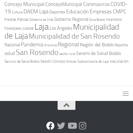
COVID-
Concejo Municipal
Coronavirus
ConcejoMunicipal
19
DAEM Laja
Educación
Empresas CMPC
Deportes
Cultura
Gobierno Regional
Fiestas Patrias
Incendios
Gobierno de Chile
Gore Biobío
Laja
Municipalidad
Los Ángeles
Forestales
JUNAEB
de Laja
Municipalidad de San Rosendo
Regional
Pandemia
Región del Biobío
Nacional
Reporte
Provincia
San Rosendo
Seremi de Salud Biobío
salud
sector rural
Sesión Concejo
Vacunación
Servicio de Salud Biobío
Sinovac
Subcomisaría de Laja