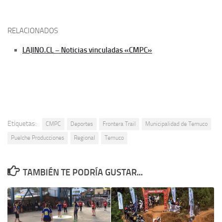
RELACIONADOS
LAJINO.CL – Noticias vinculadas «CMPC»
Etiquetas:
CMPC
Deportes
Frontera Trail
Municipalidad de Temuco
Puelche Producciones
Regional
Temuco
TAMBIÉN TE PODRÍA GUSTAR...