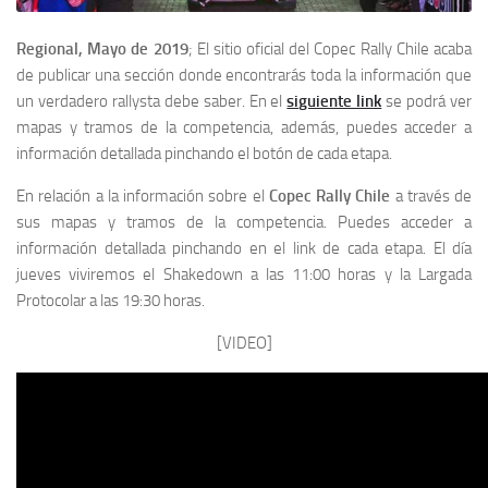
Regional, Mayo de 2019
; El sitio oficial del Copec Rally Chile acaba
de publicar una sección donde encontrarás toda la información que
un verdadero rallysta debe saber. En el
siguiente link
se podrá ver
mapas y tramos de la competencia, además, puedes acceder a
información detallada pinchando el botón de cada etapa.
En relación a la información sobre el
Copec Rally Chile
a través de
sus mapas y tramos de la competencia. Puedes acceder a
información detallada pinchando en el link de cada etapa. El día
jueves viviremos el Shakedown a las 11:00 horas y la Largada
Protocolar a las 19:30 horas.
[VIDEO]