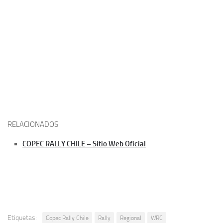
RELACIONADOS
COPEC RALLY CHILE – Sitio Web Oficial
Etiquetas:
Copec Rally Chile
Rally
Regional
WRC