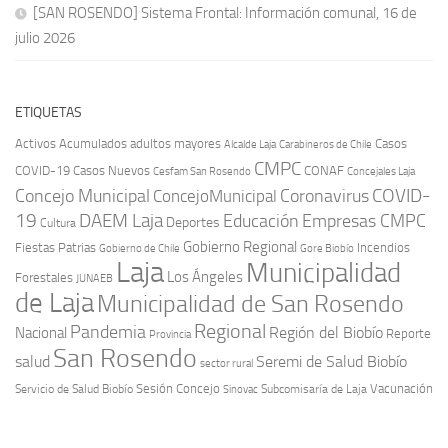
[SAN ROSENDO] Sistema Frontal: Información comunal, 16 de
julio 2026
ETIQUETAS
Activos
Acumulados
adultos mayores
Casos
Carabineros de Chile
Alcalde Laja
CMPC
COVID-19
Casos Nuevos
CONAF
Cesfam San Rosendo
Concejales Laja
COVID-
Concejo Municipal
Coronavirus
ConcejoMunicipal
19
DAEM Laja
Educación
Empresas CMPC
Deportes
Cultura
Gobierno Regional
Fiestas Patrias
Incendios
Gobierno de Chile
Gore Biobío
Laja
Municipalidad
Los Ángeles
Forestales
JUNAEB
de Laja
Municipalidad de San Rosendo
Regional
Pandemia
Región del Biobío
Nacional
Reporte
Provincia
San Rosendo
Seremi de Salud Biobío
salud
sector rural
Sesión Concejo
Vacunación
Servicio de Salud Biobío
Sinovac
Subcomisaría de Laja