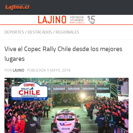
Saltar al contenido
DEPORTES
/
DESTACADOS
/
REGIONALES
Vive el Copec Rally Chile desde los mejores
lugares
POR
LAJINO
· PUBLICADA
5 MAYO, 2019