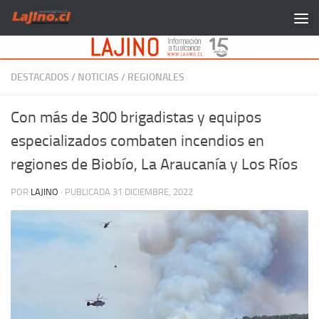
Saltar al contenido
DESTACADOS
/
NOTICIAS
/
REGIONALES
Con más de 300 brigadistas y equipos
especializados combaten incendios en
regiones de Biobío, La Araucanía y Los Ríos
POR
LAJINO
· PUBLICADA
31 DICIEMBRE, 2022