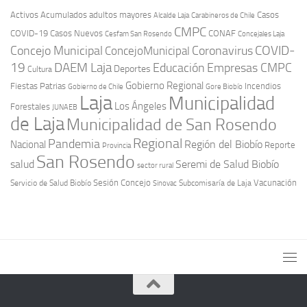
Activos
Acumulados
adultos mayores
Casos
Carabineros de Chile
Alcalde Laja
CMPC
COVID-19
Casos Nuevos
CONAF
Cesfam San Rosendo
Concejales Laja
COVID-
Concejo Municipal
Coronavirus
ConcejoMunicipal
19
DAEM Laja
Educación
Empresas CMPC
Deportes
Cultura
Gobierno Regional
Fiestas Patrias
Incendios
Gobierno de Chile
Gore Biobío
Laja
Municipalidad
Los Ángeles
Forestales
JUNAEB
de Laja
Municipalidad de San Rosendo
Regional
Pandemia
Región del Biobío
Nacional
Reporte
Provincia
San Rosendo
Seremi de Salud Biobío
salud
sector rural
Sesión Concejo
Vacunación
Servicio de Salud Biobío
Sinovac
Subcomisaría de Laja