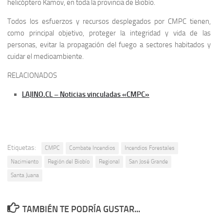
helicóptero Kamov, en toda la provincia de Biobío.
Todos los esfuerzos y recursos desplegados por CMPC tienen,
como principal objetivo, proteger la integridad y vida de las
personas, evitar la propagación del fuego a sectores habitados y
cuidar el medioambiente.
RELACIONADOS
LAJINO.CL – Noticias vinculadas «CMPC»
Etiquetas:
CMPC
Combate Incendios
Incendios Forestales
Nacimiento
Región del Biobío
Regional
San José Grande
Santa Juana
TAMBIÉN TE PODRÍA GUSTAR...