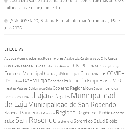
Costanera Sur de Laja contará con una inversión de más de $225
millones para su mejoramiento
[SAN ROSENDO] Sistema Frontal: Información comunal, 16 de
julio 2026
ETIQUETAS
Activos
Acumulados
adultos mayores
Casos
Carabineros de Chile
Alcalde Laja
CMPC
COVID-19
Casos Nuevos
CONAF
Cesfam San Rosendo
Concejales Laja
COVID-
Concejo Municipal
Coronavirus
ConcejoMunicipal
19
DAEM Laja
Educación
Empresas CMPC
Deportes
Cultura
Gobierno Regional
Fiestas Patrias
Incendios
Gobierno de Chile
Gore Biobío
Laja
Municipalidad
Los Ángeles
Forestales
JUNAEB
de Laja
Municipalidad de San Rosendo
Regional
Pandemia
Región del Biobío
Nacional
Reporte
Provincia
San Rosendo
Seremi de Salud Biobío
salud
sector rural
Sesión Concejo
Vacunación
Servicio de Salud Biobío
Sinovac
Subcomisaría de Laja