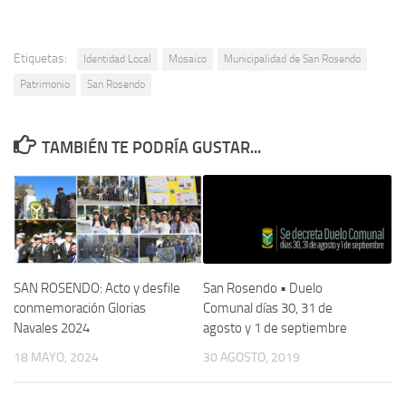
Etiquetas:
Identidad Local
Mosaico
Municipalidad de San Rosendo
Patrimonio
San Rosendo
TAMBIÉN TE PODRÍA GUSTAR...
SAN ROSENDO: Acto y desfile
San Rosendo • Duelo
conmemoración Glorias
Comunal días 30, 31 de
Navales 2024
agosto y 1 de septiembre
18 MAYO, 2024
30 AGOSTO, 2019