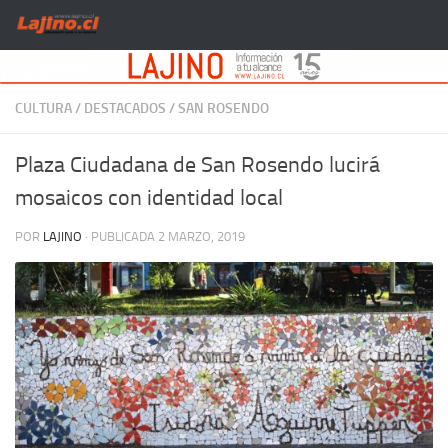
Saltar al contenido
CULTURA
/
DESTACADOS
/
SAN ROSENDO
Plaza Ciudadana de San Rosendo lucirá
mosaicos con identidad local
POR
LAJINO
· PUBLICADA
2 MARZO, 2019