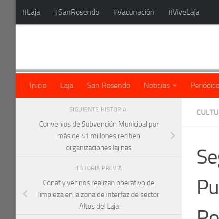
#Laja
#SanRosendo
#Vacunación
#ViveLaja
Saltar al contenido
Inicio
Laja
San Rosendo
Noticias
Periódic
SIGUIENTE HISTORIA
CULT
Convenios de Subvención Municipal por
más de 41 millones reciben
organizaciones lajinas
Se
HISTORIA PREVIA
Pu
Conaf y vecinos realizan operativo de
limpieza en la zona de interfaz de sector
Altos del Laja
Ro