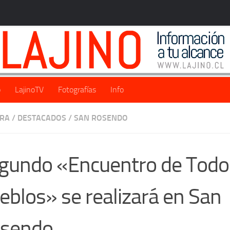
o
LajinoTV
Fotografías
Info
URA
/
DESTACADOS
/
SAN ROSENDO
gundo «Encuentro de Todo
eblos» se realizará en San
sendo