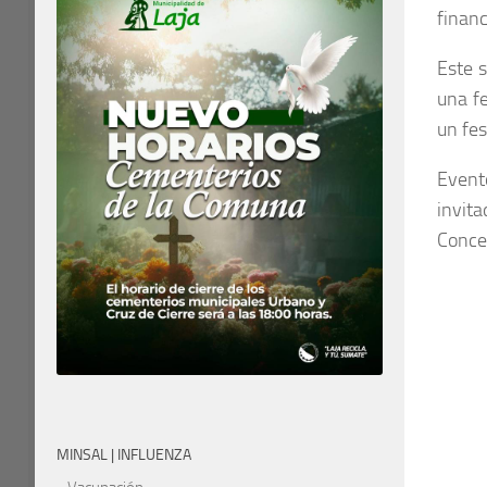
financ
Este 
una fe
un fes
Event
invit
Conce
MINSAL | INFLUENZA