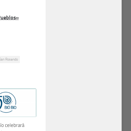
Pueblos»
San Rosendo
ío celebrará