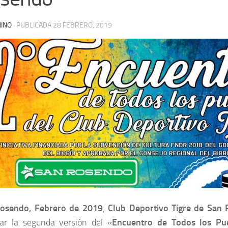
JINO
· PUBLICADA
28 FEBRERO, 2019
osendo, Febrero de 2019
;
Club Deportivo Tigre de San
rar la segunda versión del «
Encuentro de Todos los Pu