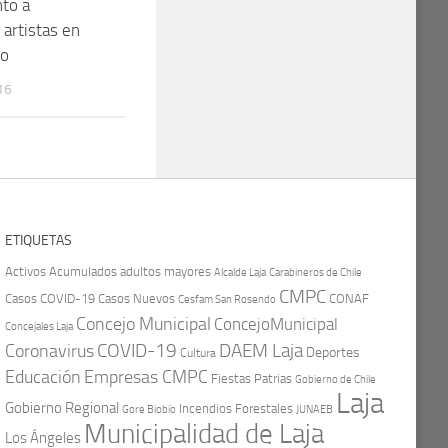
nto a
artistas en
o
16
ETIQUETAS
Activos
Acumulados
adultos mayores
Carabineros de Chile
Alcalde Laja
CMPC
Casos COVID-19
Casos Nuevos
CONAF
Cesfam San Rosendo
Concejo Municipal
ConcejoMunicipal
Concejales Laja
COVID-19
Coronavirus
DAEM Laja
Deportes
Cultura
Educación
Empresas CMPC
Fiestas Patrias
Gobierno de Chile
Laja
Gobierno Regional
Incendios Forestales
Gore Biobío
JUNAEB
Municipalidad de Laja
Los Ángeles