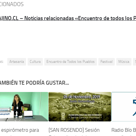
CIONADOS
JINO.CL – Noticias relacionadas «Encuentro de todos los 
as:
Artesanía
Cultura
Encuentro de Todos los Pueblos
Festival
Música
AMBIÉN TE PODRÍA GUSTAR...
 espirómetro para
[SAN ROSENDO] Sesión
Radio Bío B