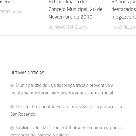
osendo
Extraordinaria del
50 años ju
Concejo Municipal, 26 de
destacados 
RERO, 2024
Noviembre de 2019
megaevent
26 NOVIEMBRE, 2019
18 ABRIL, 20
ÚLTIMAS NOTICIAS:
Municipalidad de Laja despliega trabajo preventivo y
mantiene monitoreo permanente ante sistema frontal
Director Provincial de Educación realiza visita protocolar a
San Rosendo
La alianza de CMPC con el fútbol sureño que cruza por las
categorías del balompié chileno