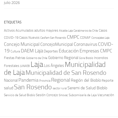
julio 2026
ETIQUETAS
Activos
Acumulados
adultos mayores
Casos
Carabineros de Chile
Alcalde Laja
CMPC
COVID-19
Casos Nuevos
CONAF
Cesfam San Rosendo
Concejales Laja
COVID-
Concejo Municipal
Coronavirus
ConcejoMunicipal
19
DAEM Laja
Educación
Empresas CMPC
Deportes
Cultura
Gobierno Regional
Fiestas Patrias
Incendios
Gobierno de Chile
Gore Biobío
Laja
Municipalidad
Los Ángeles
Forestales
JUNAEB
de Laja
Municipalidad de San Rosendo
Regional
Pandemia
Región del Biobío
Nacional
Reporte
Provincia
San Rosendo
Seremi de Salud Biobío
salud
sector rural
Sesión Concejo
Vacunación
Servicio de Salud Biobío
Sinovac
Subcomisaría de Laja