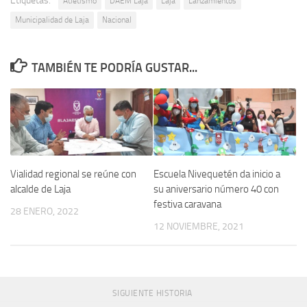
Etiquetas:
Atletismo
DAEM Laja
Laja
Lanzamientos
Municipalidad de Laja
Nacional
TAMBIÉN TE PODRÍA GUSTAR...
Vialidad regional se reúne con
Escuela Nivequetén da inicio a
alcalde de Laja
su aniversario número 40 con
festiva caravana
28 ENERO, 2022
12 NOVIEMBRE, 2021
SIGUIENTE HISTORIA