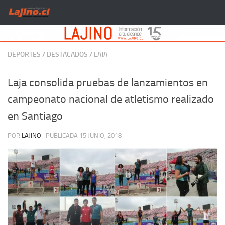
Saltar al contenido
DEPORTES
/
DESTACADOS
/
LAJA
Laja consolida pruebas de lanzamientos en
campeonato nacional de atletismo realizado
en Santiago
POR
LAJINO
· PUBLICADA
15 JUNIO, 2018