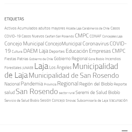
ETIQUETAS
Activos
Acumulados
adultos mayores
Casos
Carabineros de Chile
Alcalde Laja
CMPC
COVID-19
Casos Nuevos
CONAF
Cesfam San Rosendo
Concejales Laja
COVID-
Concejo Municipal
Coronavirus
ConcejoMunicipal
19
DAEM Laja
Educación
Empresas CMPC
Deportes
Cultura
Gobierno Regional
Fiestas Patrias
Incendios
Gobierno de Chile
Gore Biobío
Laja
Municipalidad
Los Ángeles
Forestales
JUNAEB
de Laja
Municipalidad de San Rosendo
Regional
Pandemia
Región del Biobío
Nacional
Reporte
Provincia
San Rosendo
Seremi de Salud Biobío
salud
sector rural
Sesión Concejo
Vacunación
Servicio de Salud Biobío
Sinovac
Subcomisaría de Laja