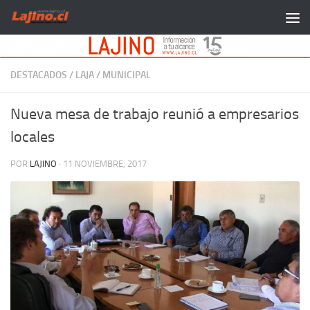
Saltar al contenido
DESTACADOS
/
LAJA
/
MUNICIPAL
Nueva mesa de trabajo reunió a empresarios
locales
POR
LAJINO
·
11 NOVIEMBRE, 2017