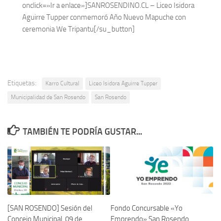
onclick=»Ir a enlace»]SANROSENDINO.CL – Liceo Isidora
Aguirre Tupper conmemoró Año Nuevo Mapuche con
ceremonia We Tripantu[/su_button]
Etiquetas:
Karro Cultural
Liceo Isidora Aguirre Tupper
Municipalidad de San Rosendo
San Rosendo
TAMBIÉN TE PODRÍA GUSTAR...
[SAN ROSENDO] Sesión del
Fondo Concursable «Yo
Concejo Municipal, 09 de
Emprendo» San Rosendo