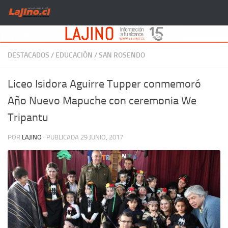
Saltar al contenido
DESTACADOS
/
EDUCACIÓN
/
SAN ROSENDO
Liceo Isidora Aguirre Tupper conmemoró
Año Nuevo Mapuche con ceremonia We
Tripantu
POR
LAJINO
· PUBLICADA
29 JUNIO, 2017