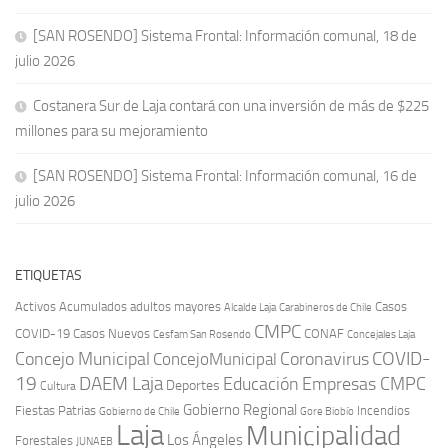
[SAN ROSENDO] Sistema Frontal: Información comunal, 18 de
julio 2026
Costanera Sur de Laja contará con una inversión de más de $225
millones para su mejoramiento
[SAN ROSENDO] Sistema Frontal: Información comunal, 16 de
julio 2026
ETIQUETAS
Activos
Acumulados
adultos mayores
Casos
Carabineros de Chile
Alcalde Laja
CMPC
COVID-19
Casos Nuevos
CONAF
Cesfam San Rosendo
Concejales Laja
COVID-
Concejo Municipal
Coronavirus
ConcejoMunicipal
19
DAEM Laja
Educación
Empresas CMPC
Deportes
Cultura
Gobierno Regional
Fiestas Patrias
Incendios
Gobierno de Chile
Gore Biobío
Laja
Municipalidad
Los Ángeles
Forestales
JUNAEB