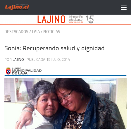
Saltar al contenido
DESTACADOS
/
LAJA
/
NOTICIAS
Sonia: Recuperando salud y dignidad
POR
LAJINO
· PUBLICADA
15 JULIO, 2014