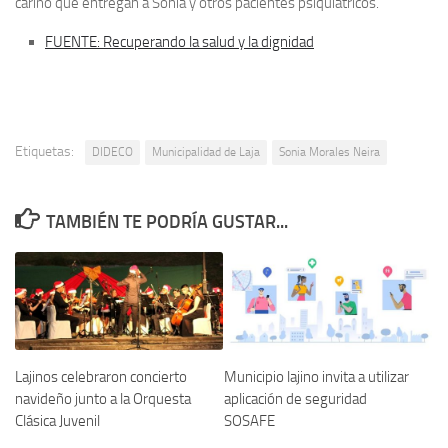
cariño que entregan a Sonia y otros pacientes psiquiátricos.
FUENTE: Recuperando la salud y la dignidad
Etiquetas:
DIDECO
Municipalidad de Laja
Sonia Morales Neira
TAMBIÉN TE PODRÍA GUSTAR...
Lajinos celebraron concierto
Municipio lajino invita a utilizar
navideño junto a la Orquesta
aplicación de seguridad
Clásica Juvenil
SOSAFE