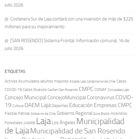
julio 2026
Costanera Sur de Laja contará con una inversión de más de $225
millones para su mejoramiento
[SAN ROSENDO] Sistema Frontal: Información comunal, 16 de
julio 2026
ETIQUETAS
Activos
Acumulados
adultos mayores
Casos
Carabineros de Chile
Alcalde Laja
CMPC
COVID-19
Casos Nuevos
CONAF
Cesfam San Rosendo
Concejales Laja
COVID-
Concejo Municipal
Coronavirus
ConcejoMunicipal
19
DAEM Laja
Educación
Empresas CMPC
Deportes
Cultura
Gobierno Regional
Fiestas Patrias
Incendios
Gobierno de Chile
Gore Biobío
Laja
Municipalidad
Los Ángeles
Forestales
JUNAEB
de Laja
Municipalidad de San Rosendo