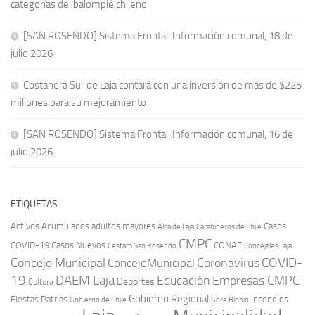
categorías del balompié chileno
[SAN ROSENDO] Sistema Frontal: Información comunal, 18 de
julio 2026
Costanera Sur de Laja contará con una inversión de más de $225
millones para su mejoramiento
[SAN ROSENDO] Sistema Frontal: Información comunal, 16 de
julio 2026
ETIQUETAS
Activos
Acumulados
adultos mayores
Casos
Carabineros de Chile
Alcalde Laja
CMPC
COVID-19
Casos Nuevos
CONAF
Cesfam San Rosendo
Concejales Laja
COVID-
Concejo Municipal
Coronavirus
ConcejoMunicipal
19
DAEM Laja
Educación
Empresas CMPC
Deportes
Cultura
Gobierno Regional
Fiestas Patrias
Incendios
Gobierno de Chile
Gore Biobío