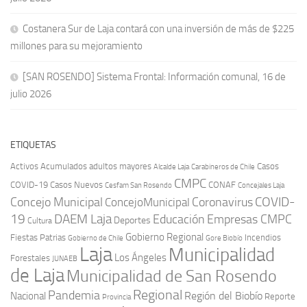
Costanera Sur de Laja contará con una inversión de más de $225
millones para su mejoramiento
[SAN ROSENDO] Sistema Frontal: Información comunal, 16 de
julio 2026
ETIQUETAS
Activos
Acumulados
adultos mayores
Casos
Carabineros de Chile
Alcalde Laja
CMPC
COVID-19
Casos Nuevos
CONAF
Cesfam San Rosendo
Concejales Laja
COVID-
Concejo Municipal
Coronavirus
ConcejoMunicipal
19
DAEM Laja
Educación
Empresas CMPC
Deportes
Cultura
Gobierno Regional
Fiestas Patrias
Incendios
Gobierno de Chile
Gore Biobío
Laja
Municipalidad
Los Ángeles
Forestales
JUNAEB
de Laja
Municipalidad de San Rosendo
Regional
Pandemia
Región del Biobío
Nacional
Reporte
Provincia