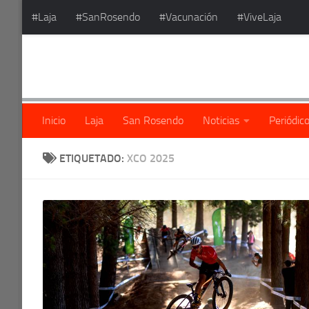
#Laja
#SanRosendo
#Vacunación
#ViveLaja
Saltar al contenido
Inicio
Laja
San Rosendo
Noticias
Periódic
ETIQUETADO:
XCO 2025