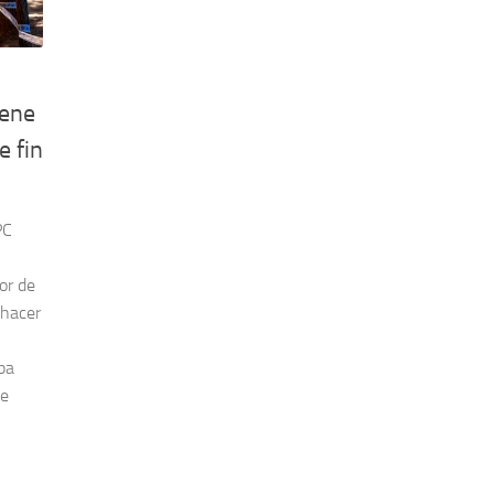
iene
 fin
PC
or de
 hacer
ba
se