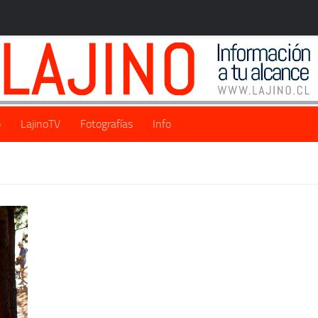
o
LajinoTV
Fotografías
Info