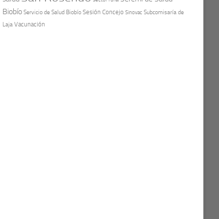
Biobío
Sesión Concejo
Servicio de Salud Biobío
Sinovac
Subcomisaría de
Vacunación
Laja