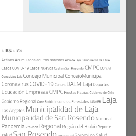
ETIQUETAS
Activos
Acumulados
adultos mayores
Carabineros de Chile
Alcalde Laja
CMPC
Casos COVID-19
Casos Nuevos
CONAF
Cesfam San Rosendo
Concejo Municipal
ConcejoMunicipal
Concejales Laja
COVID-19
Coronavirus
DAEM Laja
Deportes
Cultura
Educación
Empresas CMPC
Fiestas Patrias
Gobierno de Chile
Laja
Gobierno Regional
Incendios Forestales
Gore Biobío
JUNAEB
Municipalidad de Laja
Los Ángeles
Municipalidad de San Rosendo
Nacional
Regional
Pandemia
Región del Biobío
Reporte
Provincia
San Rosendo
Seremi de Salud
salud
sector rural