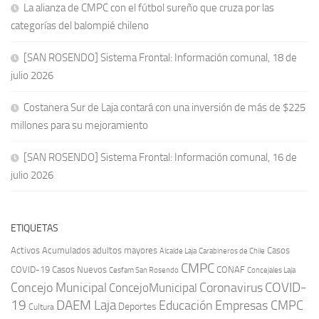
La alianza de CMPC con el fútbol sureño que cruza por las
categorías del balompié chileno
[SAN ROSENDO] Sistema Frontal: Información comunal, 18 de
julio 2026
Costanera Sur de Laja contará con una inversión de más de $225
millones para su mejoramiento
[SAN ROSENDO] Sistema Frontal: Información comunal, 16 de
julio 2026
ETIQUETAS
Activos
Acumulados
adultos mayores
Casos
Carabineros de Chile
Alcalde Laja
CMPC
COVID-19
Casos Nuevos
CONAF
Cesfam San Rosendo
Concejales Laja
COVID-
Concejo Municipal
Coronavirus
ConcejoMunicipal
19
DAEM Laja
Educación
Empresas CMPC
Deportes
Cultura