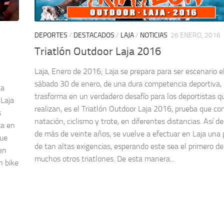
DEPORTES
/
DESTACADOS
/
LAJA
/
NOTICIAS
26 ENERO, 2016
Triatlón Outdoor Laja 2016
Laja, Enero de 2016; Laja se prepara para ser escenario e
sábado 30 de enero, de una dura competencia deportiva,
ta
trasforma en un verdadero desafío para los deportistas q
 Laja
realizan, es el Triatlón Outdoor Laja 2016, prueba que c
s
natación, ciclismo y trote, en diferentes distancias. Así d
za en
de más de veinte años, se vuelve a efectuar en Laja una
que
de tan altas exigencias, esperando este sea el primero de
en
muchos otros triatlones. De esta manera...
n bike