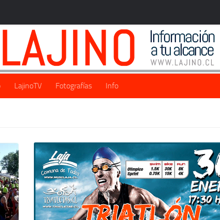
o
LajinoTV
Fotografías
Info