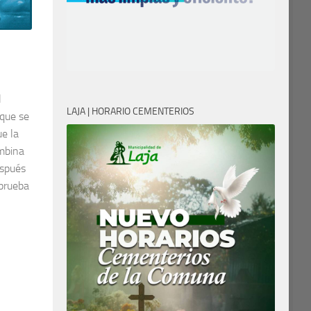
l
LAJA | HORARIO CEMENTERIOS
 que se
ue la
ombina
espués
 prueba