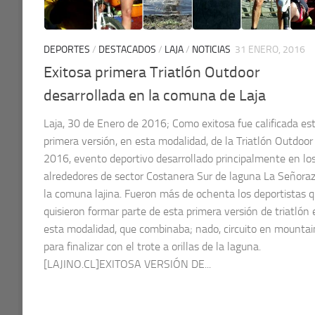
DEPORTES
/
DESTACADOS
/
LAJA
/
NOTICIAS
31 ENERO, 2016
Exitosa primera Triatlón Outdoor
desarrollada en la comuna de Laja
Laja, 30 de Enero de 2016; Como exitosa fue calificada es
primera versión, en esta modalidad, de la Triatlón Outdoor
2016, evento deportivo desarrollado principalmente en lo
alrededores de sector Costanera Sur de laguna La Señora
la comuna lajina. Fueron más de ochenta los deportistas 
quisieron formar parte de esta primera versión de triatlón 
esta modalidad, que combinaba; nado, circuito en mountai
para finalizar con el trote a orillas de la laguna.
[LAJINO.CL]EXITOSA VERSIÓN DE...