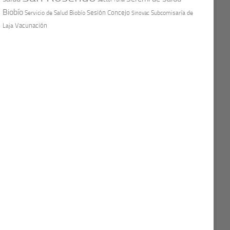
Biobío
Sesión Concejo
Servicio de Salud Biobío
Sinovac
Subcomisaría de
Vacunación
Laja