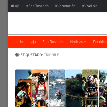
#Laja
#SanRosendo
#Vacunación
#ViveLaja
Saltar al contenido
Inicio
Laja
San Rosendo
Noticias
Periódic
ETIQUETADO:
TRICHILE