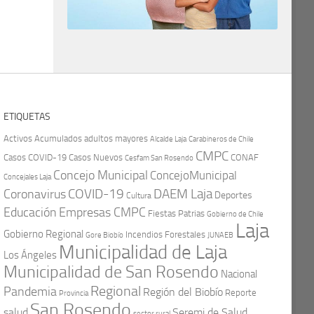
ETIQUETAS
Activos
Acumulados
adultos mayores
Carabineros de Chile
Alcalde Laja
CMPC
Casos COVID-19
Casos Nuevos
CONAF
Cesfam San Rosendo
Concejo Municipal
ConcejoMunicipal
Concejales Laja
COVID-19
Coronavirus
DAEM Laja
Deportes
Cultura
Educación
Empresas CMPC
Fiestas Patrias
Gobierno de Chile
Laja
Gobierno Regional
Incendios Forestales
Gore Biobío
JUNAEB
Municipalidad de Laja
Los Ángeles
Municipalidad de San Rosendo
Nacional
Regional
Pandemia
Región del Biobío
Reporte
Provincia
San Rosendo
Seremi de Salud
salud
sector rural