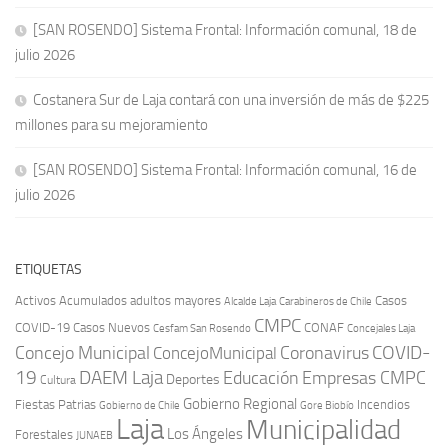
[SAN ROSENDO] Sistema Frontal: Información comunal, 18 de
julio 2026
Costanera Sur de Laja contará con una inversión de más de $225
millones para su mejoramiento
[SAN ROSENDO] Sistema Frontal: Información comunal, 16 de
julio 2026
ETIQUETAS
Activos
Acumulados
adultos mayores
Casos
Carabineros de Chile
Alcalde Laja
CMPC
COVID-19
Casos Nuevos
CONAF
Cesfam San Rosendo
Concejales Laja
COVID-
Concejo Municipal
Coronavirus
ConcejoMunicipal
19
DAEM Laja
Educación
Empresas CMPC
Deportes
Cultura
Gobierno Regional
Fiestas Patrias
Incendios
Gobierno de Chile
Gore Biobío
Laja
Municipalidad
Los Ángeles
Forestales
JUNAEB