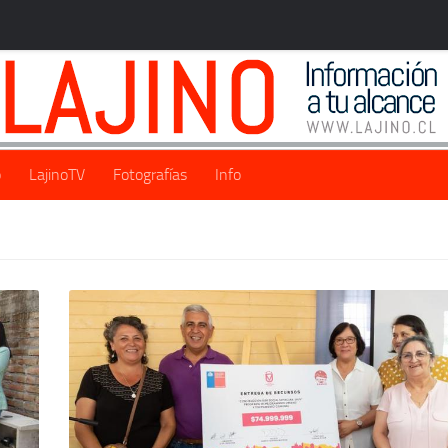
o
LajinoTV
Fotografías
Info