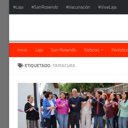
#Laja
#SanRosendo
#Vacunación
#ViveLaja
Saltar al contenido
Inicio
Laja
San Rosendo
Noticias
Periódic
ETIQUETADO:
TAPIACURA