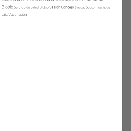
Biobío
Sesión Concejo
Servicio de Salud Biobío
Sinovac
Subcomisaría de
Vacunación
Laja