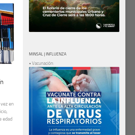
MINSAL | INFLUENZA
• Vacunación:
ín
a vez en
cio,
e edad