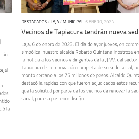
DESTACADOS
/
LAJA
/
MUNICIPAL
6 ENERO, 2023
Vecinos de Tapiacura tendrán nueva sed
l
Laja, 6 de enero de 2023; El día de ayer jueves, en cerem
simbólica, nuestro alcalde Roberto Quintana Inostroza e
ción
la noticia a los vecinos y dirigentes de la JJ.VV. del sector
Tapiacura de la renovación completa de su sede social, p
ejal
monto cercano a los 75 millones de pesos. Alcalde Quin
l
destacó la rapidez con que fueron adjudicados estos recur
la
que la solicitud por parte de los vecinos de renovar la sed
dades
social, para su posterior diseño...
ntido,
ió la