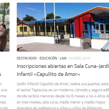
DESTACADOS
/
EDUCACIÓN
/
LAJA
15 JUNIO, 2015
Inscripciones abiertas en Sala Cuna-Jard
a
Infantil «Capullito de Amor»
o
Jardín Infantil Capullito de Amor, reabre sus puertas, est
n una
el sector Tapiacura, en un moderno, cómodo y seguro edifi
orma
donde recibirá menores desde los 6 meses a los 4 años d
empo.
en tres niveles, sala cuna, medio menor y medio mayor.
cción
Atenderá de preferencia a niñas y niños de Población