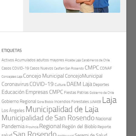
ETIQUETAS
Activos
Acumulados
adultos mayores
Carabineros de Chile
Alcalde Laja
CMPC
Casos COVID-19
Casos Nuevos
CONAF
Cesfam San Rosendo
Concejo Municipal
ConcejoMunicipal
Concejales Laja
COVID-19
Coronavirus
DAEM Laja
Deportes
Cultura
Educación
Empresas CMPC
Fiestas Patrias
Gobierno de Chile
Laja
Gobierno Regional
Incendios Forestales
Gore Biobío
JUNAEB
Municipalidad de Laja
Los Ángeles
Municipalidad de San Rosendo
Nacional
Regional
Pandemia
Región del Biobío
Reporte
Provincia
San Rosendo
Seremi de Salud
salud
sector rural