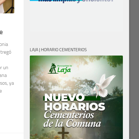
e
onia
LAJA | HORARIO CEMENTERIOS
ntregó
or un
tana
sos, ya
e