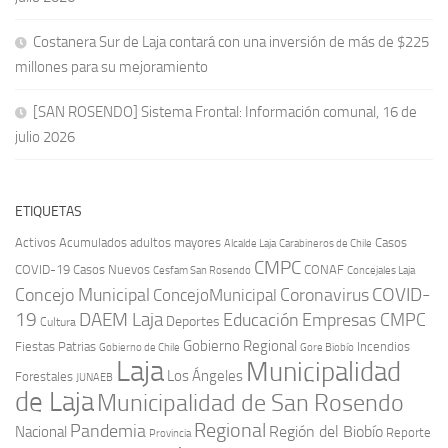
Costanera Sur de Laja contará con una inversión de más de $225
millones para su mejoramiento
[SAN ROSENDO] Sistema Frontal: Información comunal, 16 de
julio 2026
ETIQUETAS
Activos
Acumulados
adultos mayores
Casos
Carabineros de Chile
Alcalde Laja
CMPC
COVID-19
Casos Nuevos
CONAF
Cesfam San Rosendo
Concejales Laja
COVID-
Concejo Municipal
Coronavirus
ConcejoMunicipal
19
DAEM Laja
Educación
Empresas CMPC
Deportes
Cultura
Gobierno Regional
Fiestas Patrias
Incendios
Gobierno de Chile
Gore Biobío
Laja
Municipalidad
Los Ángeles
Forestales
JUNAEB
de Laja
Municipalidad de San Rosendo
Regional
Pandemia
Región del Biobío
Nacional
Reporte
Provincia