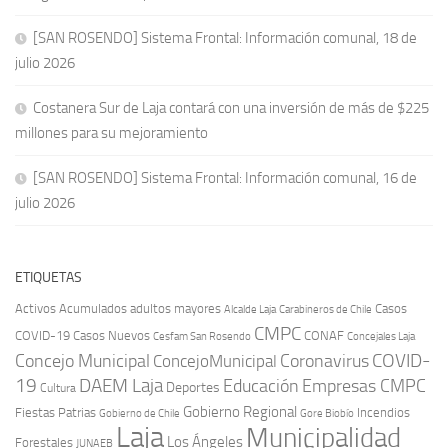
[SAN ROSENDO] Sistema Frontal: Información comunal, 18 de
julio 2026
Costanera Sur de Laja contará con una inversión de más de $225
millones para su mejoramiento
[SAN ROSENDO] Sistema Frontal: Información comunal, 16 de
julio 2026
ETIQUETAS
Activos
Acumulados
adultos mayores
Casos
Carabineros de Chile
Alcalde Laja
CMPC
COVID-19
Casos Nuevos
CONAF
Cesfam San Rosendo
Concejales Laja
COVID-
Concejo Municipal
Coronavirus
ConcejoMunicipal
19
DAEM Laja
Educación
Empresas CMPC
Deportes
Cultura
Gobierno Regional
Fiestas Patrias
Incendios
Gobierno de Chile
Gore Biobío
Laja
Municipalidad
Los Ángeles
Forestales
JUNAEB