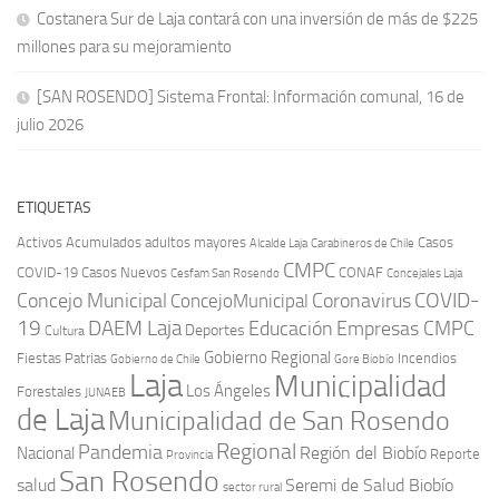
Costanera Sur de Laja contará con una inversión de más de $225
millones para su mejoramiento
[SAN ROSENDO] Sistema Frontal: Información comunal, 16 de
julio 2026
ETIQUETAS
Activos
Acumulados
adultos mayores
Casos
Carabineros de Chile
Alcalde Laja
CMPC
COVID-19
Casos Nuevos
CONAF
Cesfam San Rosendo
Concejales Laja
COVID-
Concejo Municipal
Coronavirus
ConcejoMunicipal
19
DAEM Laja
Educación
Empresas CMPC
Deportes
Cultura
Gobierno Regional
Fiestas Patrias
Incendios
Gobierno de Chile
Gore Biobío
Laja
Municipalidad
Los Ángeles
Forestales
JUNAEB
de Laja
Municipalidad de San Rosendo
Regional
Pandemia
Región del Biobío
Nacional
Reporte
Provincia
San Rosendo
Seremi de Salud Biobío
salud
sector rural