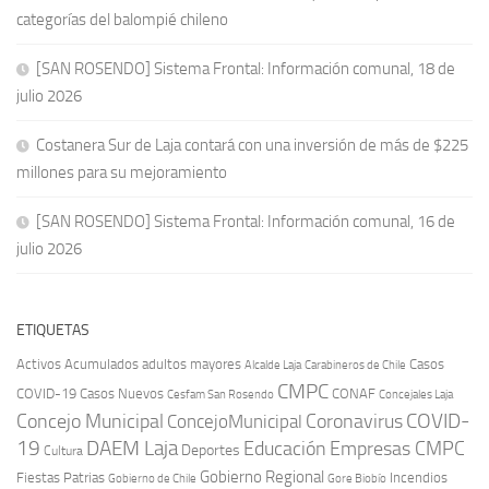
categorías del balompié chileno
[SAN ROSENDO] Sistema Frontal: Información comunal, 18 de
julio 2026
Costanera Sur de Laja contará con una inversión de más de $225
millones para su mejoramiento
[SAN ROSENDO] Sistema Frontal: Información comunal, 16 de
julio 2026
ETIQUETAS
Activos
Acumulados
adultos mayores
Casos
Carabineros de Chile
Alcalde Laja
CMPC
COVID-19
Casos Nuevos
CONAF
Cesfam San Rosendo
Concejales Laja
COVID-
Concejo Municipal
Coronavirus
ConcejoMunicipal
19
DAEM Laja
Educación
Empresas CMPC
Deportes
Cultura
Gobierno Regional
Fiestas Patrias
Incendios
Gobierno de Chile
Gore Biobío