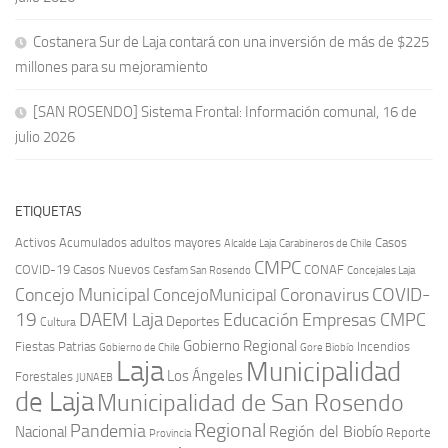
Costanera Sur de Laja contará con una inversión de más de $225
millones para su mejoramiento
[SAN ROSENDO] Sistema Frontal: Información comunal, 16 de
julio 2026
ETIQUETAS
Activos
Acumulados
adultos mayores
Casos
Carabineros de Chile
Alcalde Laja
CMPC
COVID-19
Casos Nuevos
CONAF
Cesfam San Rosendo
Concejales Laja
COVID-
Concejo Municipal
Coronavirus
ConcejoMunicipal
19
DAEM Laja
Educación
Empresas CMPC
Deportes
Cultura
Gobierno Regional
Fiestas Patrias
Incendios
Gobierno de Chile
Gore Biobío
Laja
Municipalidad
Los Ángeles
Forestales
JUNAEB
de Laja
Municipalidad de San Rosendo
Regional
Pandemia
Región del Biobío
Nacional
Reporte
Provincia