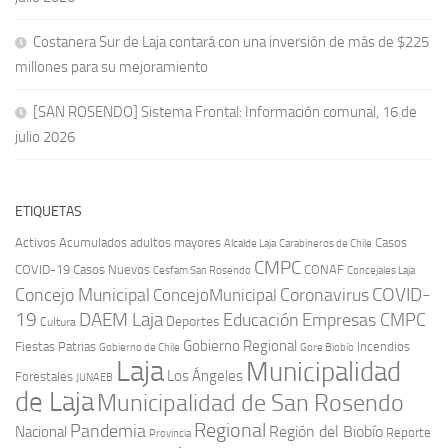
Costanera Sur de Laja contará con una inversión de más de $225
millones para su mejoramiento
[SAN ROSENDO] Sistema Frontal: Información comunal, 16 de
julio 2026
ETIQUETAS
Activos
Acumulados
adultos mayores
Casos
Carabineros de Chile
Alcalde Laja
CMPC
COVID-19
Casos Nuevos
CONAF
Cesfam San Rosendo
Concejales Laja
COVID-
Concejo Municipal
Coronavirus
ConcejoMunicipal
19
DAEM Laja
Educación
Empresas CMPC
Deportes
Cultura
Gobierno Regional
Fiestas Patrias
Incendios
Gobierno de Chile
Gore Biobío
Laja
Municipalidad
Los Ángeles
Forestales
JUNAEB
de Laja
Municipalidad de San Rosendo
Regional
Pandemia
Región del Biobío
Nacional
Reporte
Provincia