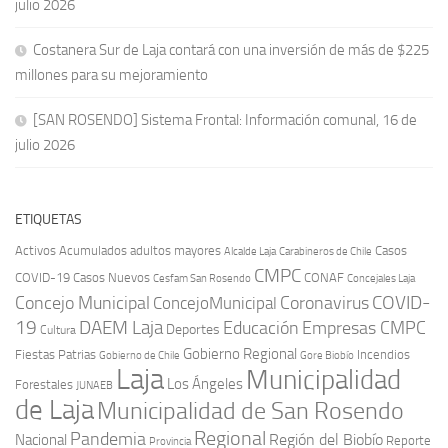
julio 2026
Costanera Sur de Laja contará con una inversión de más de $225
millones para su mejoramiento
[SAN ROSENDO] Sistema Frontal: Información comunal, 16 de
julio 2026
ETIQUETAS
Activos
Acumulados
adultos mayores
Casos
Carabineros de Chile
Alcalde Laja
CMPC
COVID-19
Casos Nuevos
CONAF
Cesfam San Rosendo
Concejales Laja
COVID-
Concejo Municipal
Coronavirus
ConcejoMunicipal
19
DAEM Laja
Educación
Empresas CMPC
Deportes
Cultura
Gobierno Regional
Fiestas Patrias
Incendios
Gobierno de Chile
Gore Biobío
Laja
Municipalidad
Los Ángeles
Forestales
JUNAEB
de Laja
Municipalidad de San Rosendo
Regional
Pandemia
Región del Biobío
Nacional
Reporte
Provincia