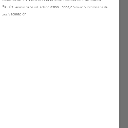
Biobío
Sesión Concejo
Servicio de Salud Biobío
Sinovac
Subcomisaría de
Vacunación
Laja