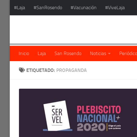
#Laja
#SanRosendo
#Vacunación
#ViveLaja
Saltar al contenido
Inicio
Laja
San Rosendo
Noticias
Periódic
ETIQUETADO:
PROPAGANDA