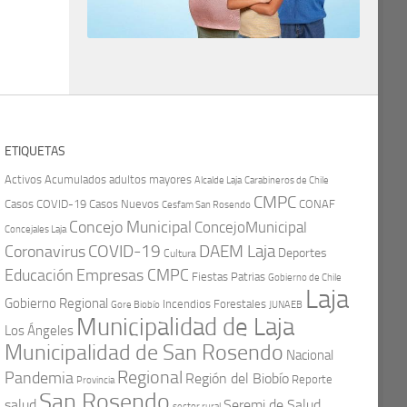
ETIQUETAS
Activos
Acumulados
adultos mayores
Carabineros de Chile
Alcalde Laja
CMPC
Casos COVID-19
Casos Nuevos
CONAF
Cesfam San Rosendo
Concejo Municipal
ConcejoMunicipal
Concejales Laja
COVID-19
Coronavirus
DAEM Laja
Deportes
Cultura
Educación
Empresas CMPC
Fiestas Patrias
Gobierno de Chile
Laja
Gobierno Regional
Incendios Forestales
Gore Biobío
JUNAEB
Municipalidad de Laja
Los Ángeles
Municipalidad de San Rosendo
Nacional
Regional
Pandemia
Región del Biobío
Reporte
Provincia
San Rosendo
Seremi de Salud
salud
sector rural