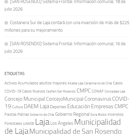
[SAN ROSENDO] Sistema Frontal: Información comunal, 18 de
julio 2026
Costanera Sur de Laja contará con una inversión de más de $225
millones para su mejoramiento
[SAN ROSENDO] Sistema Frontal: Información comunal, 16 de
julio 2026
ETIQUETAS
Activos
Acumulados
adultos mayores
Casos
Carabineros de Chile
Alcalde Laja
CMPC
COVID-19
Casos Nuevos
CONAF
Cesfam San Rosendo
Concejales Laja
COVID-
Concejo Municipal
Coronavirus
ConcejoMunicipal
19
DAEM Laja
Educación
Empresas CMPC
Deportes
Cultura
Gobierno Regional
Fiestas Patrias
Incendios
Gobierno de Chile
Gore Biobío
Laja
Municipalidad
Los Ángeles
Forestales
JUNAEB
de Laja
Municipalidad de San Rosendo