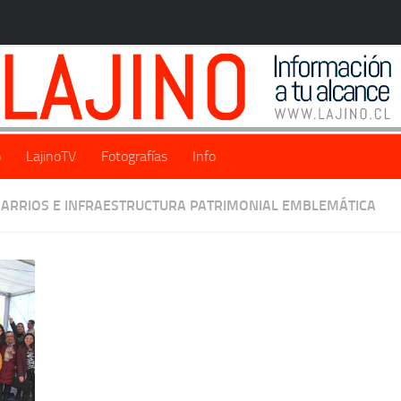
o
LajinoTV
Fotografías
Info
BARRIOS E INFRAESTRUCTURA PATRIMONIAL EMBLEMÁTICA