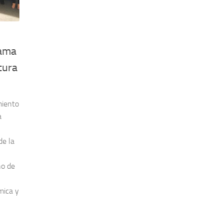
rama
tura
miento
a
de la
no de
mica y