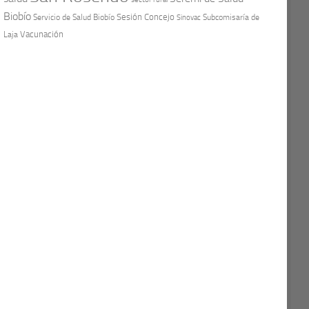
Biobío
Sesión Concejo
Servicio de Salud Biobío
Sinovac
Subcomisaría de
Vacunación
Laja