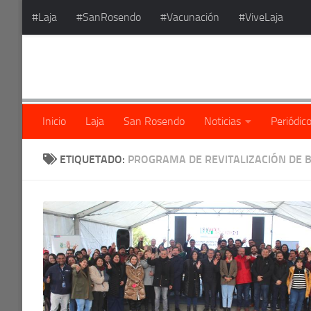
#Laja
#SanRosendo
#Vacunación
#ViveLaja
Saltar al contenido
Inicio
Laja
San Rosendo
Noticias
Periódic
ETIQUETADO:
PROGRAMA DE REVITALIZACIÓN DE 