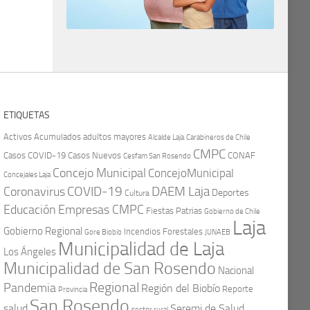
ETIQUETAS
Activos
Acumulados
adultos mayores
Carabineros de Chile
Alcalde Laja
CMPC
Casos COVID-19
Casos Nuevos
CONAF
Cesfam San Rosendo
Concejo Municipal
ConcejoMunicipal
Concejales Laja
COVID-19
Coronavirus
DAEM Laja
Deportes
Cultura
Educación
Empresas CMPC
Fiestas Patrias
Gobierno de Chile
Laja
Gobierno Regional
Incendios Forestales
Gore Biobío
JUNAEB
Municipalidad de Laja
Los Ángeles
Municipalidad de San Rosendo
Nacional
Regional
Pandemia
Región del Biobío
Reporte
Provincia
San Rosendo
Seremi de Salud
salud
sector rural