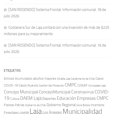
[SAN ROSENDO] Sistema Frontal: Información comunal, 18 de
julio 2026
Costanera Sur de Laja contará con una inversión de más de $225
millones para su mejoramiento
[SAN ROSENDO] Sistema Frontal: Información comunal, 16 de
julio 2026
ETIQUETAS
Activos
Acumulados
adultos mayores
Casos
Carabineros de Chile
Alcalde Laja
CMPC
COVID-19
Casos Nuevos
CONAF
Cesfam San Rosendo
Concejales Laja
COVID-
Concejo Municipal
Coronavirus
ConcejoMunicipal
19
DAEM Laja
Educación
Empresas CMPC
Deportes
Cultura
Gobierno Regional
Fiestas Patrias
Incendios
Gobierno de Chile
Gore Biobío
Laja
Municipalidad
Los Ángeles
Forestales
JUNAEB