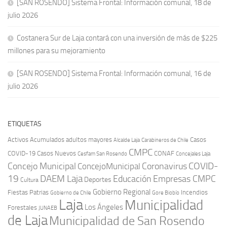
[SAN ROSENDO] Sistema Frontal: Información comunal, 18 de
julio 2026
Costanera Sur de Laja contará con una inversión de más de $225
millones para su mejoramiento
[SAN ROSENDO] Sistema Frontal: Información comunal, 16 de
julio 2026
ETIQUETAS
Activos
Acumulados
adultos mayores
Casos
Carabineros de Chile
Alcalde Laja
CMPC
COVID-19
Casos Nuevos
CONAF
Cesfam San Rosendo
Concejales Laja
COVID-
Concejo Municipal
Coronavirus
ConcejoMunicipal
19
DAEM Laja
Educación
Empresas CMPC
Deportes
Cultura
Gobierno Regional
Fiestas Patrias
Incendios
Gobierno de Chile
Gore Biobío
Laja
Municipalidad
Los Ángeles
Forestales
JUNAEB
de Laja
Municipalidad de San Rosendo