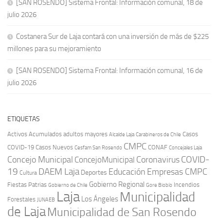
[SAN ROSENDO] Sistema Frontal: Información comunal, 18 de
julio 2026
Costanera Sur de Laja contará con una inversión de más de $225
millones para su mejoramiento
[SAN ROSENDO] Sistema Frontal: Información comunal, 16 de
julio 2026
ETIQUETAS
Activos
Acumulados
adultos mayores
Casos
Carabineros de Chile
Alcalde Laja
CMPC
COVID-19
Casos Nuevos
CONAF
Cesfam San Rosendo
Concejales Laja
COVID-
Concejo Municipal
Coronavirus
ConcejoMunicipal
19
DAEM Laja
Educación
Empresas CMPC
Deportes
Cultura
Gobierno Regional
Fiestas Patrias
Incendios
Gobierno de Chile
Gore Biobío
Laja
Municipalidad
Los Ángeles
Forestales
JUNAEB
de Laja
Municipalidad de San Rosendo