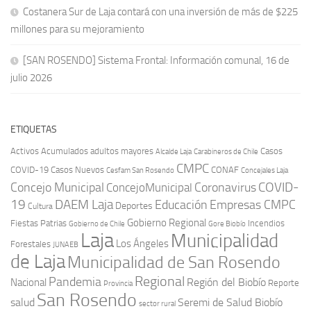
Costanera Sur de Laja contará con una inversión de más de $225
millones para su mejoramiento
[SAN ROSENDO] Sistema Frontal: Información comunal, 16 de
julio 2026
ETIQUETAS
Activos
Acumulados
adultos mayores
Casos
Carabineros de Chile
Alcalde Laja
CMPC
COVID-19
Casos Nuevos
CONAF
Cesfam San Rosendo
Concejales Laja
COVID-
Concejo Municipal
Coronavirus
ConcejoMunicipal
19
DAEM Laja
Educación
Empresas CMPC
Deportes
Cultura
Gobierno Regional
Fiestas Patrias
Incendios
Gobierno de Chile
Gore Biobío
Laja
Municipalidad
Los Ángeles
Forestales
JUNAEB
de Laja
Municipalidad de San Rosendo
Regional
Pandemia
Región del Biobío
Nacional
Reporte
Provincia
San Rosendo
Seremi de Salud Biobío
salud
sector rural