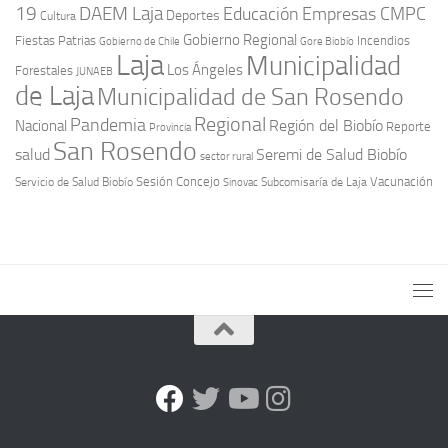
19
DAEM Laja
Educación
Empresas CMPC
Deportes
Cultura
Gobierno Regional
Fiestas Patrias
Incendios
Gobierno de Chile
Gore Biobío
Laja
Municipalidad
Los Ángeles
Forestales
JUNAEB
de Laja
Municipalidad de San Rosendo
Regional
Pandemia
Región del Biobío
Nacional
Reporte
Provincia
San Rosendo
Seremi de Salud Biobío
salud
sector rural
Sesión Concejo
Vacunación
Servicio de Salud Biobío
Sinovac
Subcomisaría de Laja