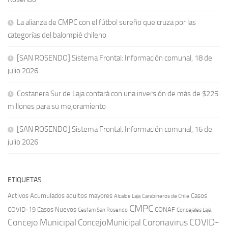
La alianza de CMPC con el fútbol sureño que cruza por las
categorías del balompié chileno
[SAN ROSENDO] Sistema Frontal: Información comunal, 18 de
julio 2026
Costanera Sur de Laja contará con una inversión de más de $225
millones para su mejoramiento
[SAN ROSENDO] Sistema Frontal: Información comunal, 16 de
julio 2026
ETIQUETAS
Activos
Acumulados
adultos mayores
Casos
Carabineros de Chile
Alcalde Laja
CMPC
COVID-19
Casos Nuevos
CONAF
Cesfam San Rosendo
Concejales Laja
COVID-
Concejo Municipal
Coronavirus
ConcejoMunicipal